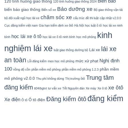
biển báo
120 tình huống giao thông
120 tình huống giao thông 2024
Bảo dưỡng xe
biển báo giao thông
Biển số xe
Bộ giao thông vận tải
chăm sóc xe
bộ đội xuất ngũ học lái xe
cấu trúc đề thi luật
cập nhật v2.0.0
Cục đăng kiểm việt nam
Gia hạn kiểm định xe ôtô
Hà Nội
học luật ô tô
học lái xe ninh
kinh
học lái xe ô tô
bình
học lái xe ô tô ninh bình
học mô phỏng
nghiệm lái xe
lái xe
Lái xe
luật giao thông đường bộ
an toàn
Nghị định
mức xử phạt
Lỗi đăng kiểm
mẹo học mô phỏng
100
phần mềm
nồng độ cồn
phần mềm mô phỏng
phần mềm mô phỏng 1.2.3
Trung tâm
mô phỏng v2.0.0
Thu phí không dừng
Thị trường ôtô
đăng kiểm
xe ôtô
tt04/bgtvt
tư vấn xe
Tết Nguyên đán
Xe máy
Xe ô tô
đăng kiểm
Đăng kiểm ôtô
Xe điện
Ô tô điện
Ô tô