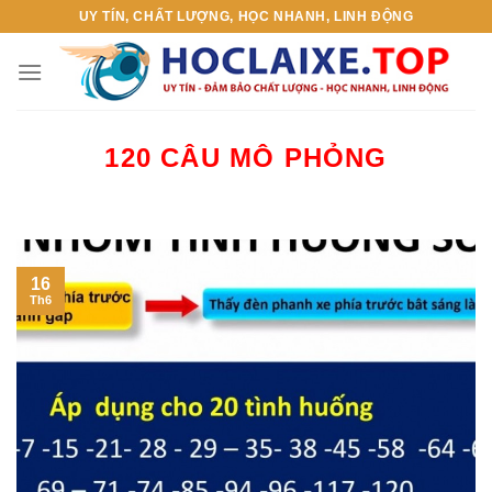
Skip
UY TÍN, CHẤT LƯỢNG, HỌC NHANH, LINH ĐỘNG
to
content
120 CÂU MÔ PHỎNG
16
Th6