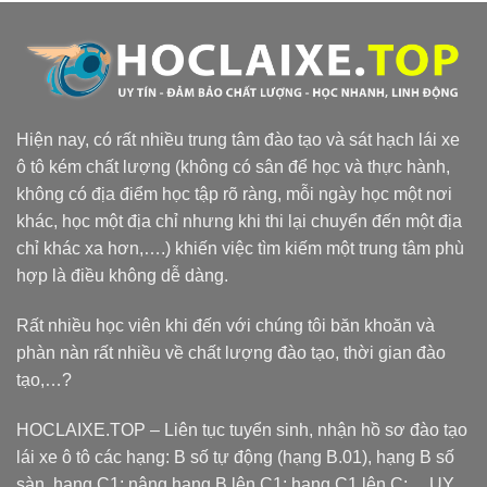
Hiện nay, có rất nhiều trung tâm đào tạo và sát hạch lái xe
ô tô kém chất lượng (không có sân để học và thực hành,
không có địa điểm học tập rõ ràng, mỗi ngày học một nơi
khác, học một địa chỉ nhưng khi thi lại chuyển đến một địa
chỉ khác xa hơn,….) khiến việc tìm kiếm một trung tâm phù
hợp là điều không dễ dàng.
Rất nhiều học viên khi đến với chúng tôi băn khoăn và
phàn nàn rất nhiều về chất lượng đào tạo, thời gian đào
tạo,…?
HOCLAIXE.TOP
– Liên tục tuyển sinh, nhận hồ sơ đào tạo
lái xe ô tô các hạng: B số tự động (hạng B.01), hạng B số
sàn, hạng C1; nâng hạng B lên C1; hạng C1 lên C;… UY