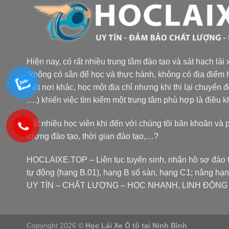
Hiện nay, có rất nhiều trung tâm đào tạo và sát hạch lái
(không có sân để học và thực hành, không có địa điểm h
một nơi khác, học một địa chỉ nhưng khi thi lại chuyển 
….) khiến việc tìm kiếm một trung tâm phù hợp là điều 
Rất nhiều học viên khi đến với chúng tôi băn khoăn và 
lượng đào tạo, thời gian đào tạo,…?
HOCLAIXE.TOP
– Liên tục tuyển sinh, nhận hồ sơ đào t
tự động (hạng B.01), hạng B số sàn, hạng C1; nâng hạ
UY TÍN – CHẤT LƯỢNG – HỌC NHANH, LINH ĐỘNG tại
Copyright 2026 ©
Học Lái Xe Ô tô tại Ninh Bình