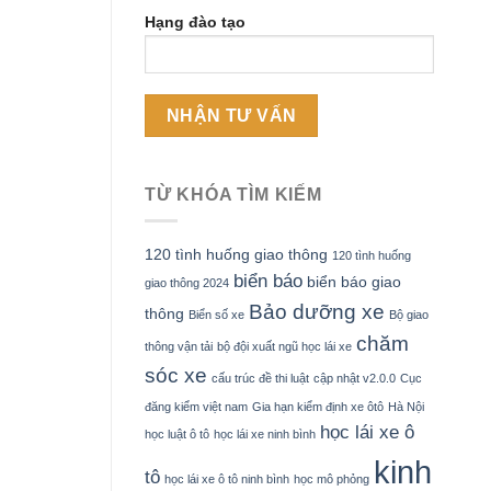
Hạng đào tạo
TỪ KHÓA TÌM KIẾM
120 tình huống giao thông
120 tình huống
biển báo
biển báo giao
giao thông 2024
Bảo dưỡng xe
thông
Biển số xe
Bộ giao
chăm
thông vận tải
bộ đội xuất ngũ học lái xe
sóc xe
cấu trúc đề thi luật
cập nhật v2.0.0
Cục
đăng kiểm việt nam
Gia hạn kiểm định xe ôtô
Hà Nội
học lái xe ô
học luật ô tô
học lái xe ninh bình
kinh
tô
học lái xe ô tô ninh bình
học mô phỏng