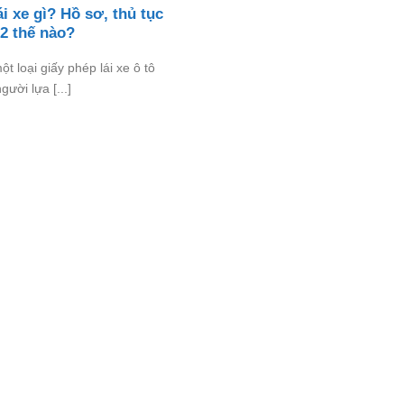
i xe gì? Hồ sơ, thủ tục
B2 thế nào?
t loại giấy phép lái xe ô tô
ười lựa [...]