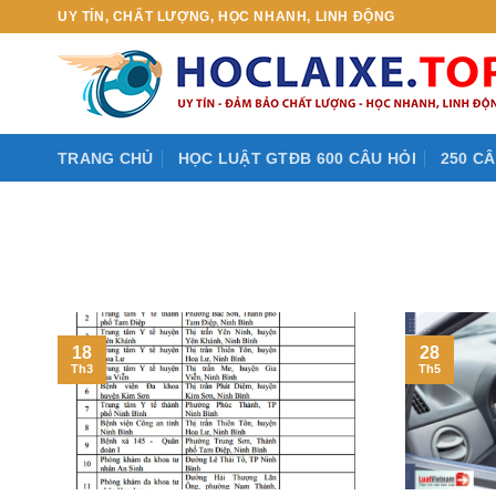
Skip
UY TÍN, CHẤT LƯỢNG, HỌC NHANH, LINH ĐỘNG
to
content
TRANG CHỦ
HỌC LUẬT GTĐB 600 CÂU HỎI
250 CÂ
18
28
Th3
Th5