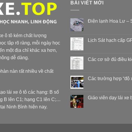
BÀI VIẾT MỚI
Điện lạnh Hoa Lư – S
 xe ô tô kém chất lượng
Lịch Sát hạch cấp GP
ọc tập rõ ràng, mỗi ngày học
đến một địa chỉ khác xa hơn,
không dễ dàng.
Các cơ sở đủ điều k
phàn nàn rất nhiều về chất
Các trường hợp “độ 
ạo lái xe ô tô các hạng: B số
Giáo viên dạy lái xe
ng B lên C1; hạng C1 lên C;…
 Ninh Bình hiện nay.