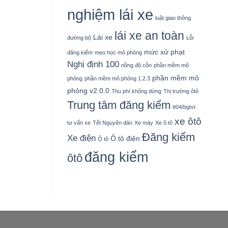
nghiệm lái xe
luật giao thông
lái xe an toàn
Lái xe
đường bộ
Lỗi
mức xử phạt
đăng kiểm
mẹo học mô phỏng
Nghị định 100
nồng độ cồn
phần mềm mô
phần mềm mô
phỏng
phần mềm mô phỏng 1.2.3
phỏng v2.0.0
Thu phí không dừng
Thị trường ôtô
Trung tâm đăng kiểm
tt04/bgtvt
xe ôtô
tư vấn xe
Tết Nguyên đán
Xe máy
Xe ô tô
Đăng kiểm
Xe điện
Ô tô điện
Ô tô
đăng kiểm
ôtô