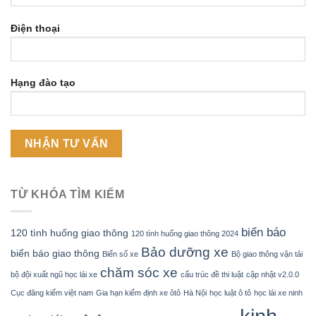
Điện thoại
Hạng đào tạo
TỪ KHÓA TÌM KIẾM
biển báo
120 tình huống giao thông
120 tình huống giao thông 2024
Bảo dưỡng xe
biển báo giao thông
Biển số xe
Bộ giao thông vận tải
chăm sóc xe
bộ đội xuất ngũ học lái xe
cấu trúc đề thi luật
cập nhật v2.0.0
Cục đăng kiểm việt nam
Gia hạn kiểm định xe ôtô
Hà Nội
học luật ô tô
học lái xe ninh