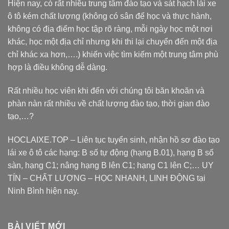
Hiện nay, có rất nhiều trung tâm đào tạo và sát hạch lái xe
ô tô kém chất lượng (không có sân để học và thực hành,
không có địa điểm học tập rõ ràng, mỗi ngày học một nơi
khác, học một địa chỉ nhưng khi thi lại chuyển đến một địa
chỉ khác xa hơn,….) khiến việc tìm kiếm một trung tâm phù
hợp là điều không dễ dàng.
Rất nhiều học viên khi đến với chúng tôi băn khoăn và
phàn nàn rất nhiều về chất lượng đào tạo, thời gian đào
tạo,…?
HOCLAIXE.TOP
– Liên tục tuyển sinh, nhận hồ sơ đào tạo
lái xe ô tô các hạng: B số tự động (hạng B.01), hạng B số
sàn, hạng C1; nâng hạng B lên C1; hạng C1 lên C;… UY
TÍN – CHẤT LƯỢNG – HỌC NHANH, LINH ĐỘNG tại
Ninh Bình hiện nay.
BÀI VIẾT MỚI