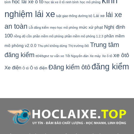
kinh
học lái xe ô tô
bình
học lái xe ô tô ninh bình
học mô phỏng
nghiệm lái xe
lái xe
Lái xe
luật giao thông đường bộ
an toàn
Nghị định
mức xử phạt
Lỗi đăng kiểm
mẹo học mô phỏng
100
phần mềm
nồng độ cồn
phần mềm mô phỏng
phần mềm mô phỏng 1.2.3
Trung tâm
mô phỏng v2.0.0
Thu phí không dừng
Thị trường ôtô
đăng kiểm
xe ôtô
tt04/bgtvt
tư vấn xe
Tết Nguyên đán
Xe máy
Xe ô tô
đăng kiểm
Đăng kiểm ôtô
Xe điện
Ô tô điện
Ô tô