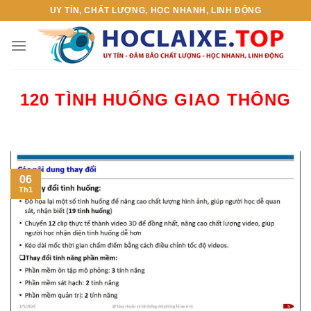
Skip
UY TÍN, CHẤT LƯỢNG, HỌC NHANH, LINH ĐỘNG
to
content
120 TÌNH HUỐNG GIAO THÔNG
06
Th1