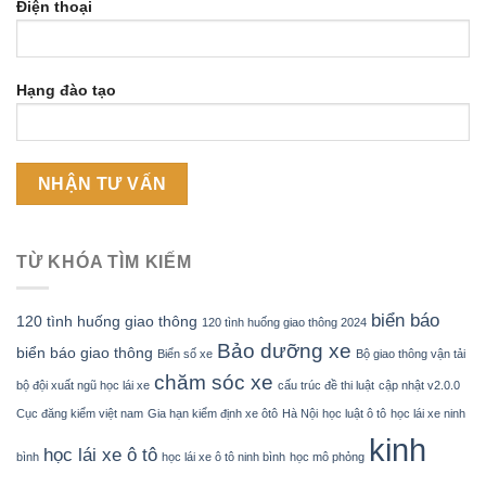
Điện thoại
Hạng đào tạo
TỪ KHÓA TÌM KIẾM
biển báo
120 tình huống giao thông
120 tình huống giao thông 2024
Bảo dưỡng xe
biển báo giao thông
Biển số xe
Bộ giao thông vận tải
chăm sóc xe
bộ đội xuất ngũ học lái xe
cấu trúc đề thi luật
cập nhật v2.0.0
Cục đăng kiểm việt nam
Gia hạn kiểm định xe ôtô
Hà Nội
học luật ô tô
học lái xe ninh
kinh
học lái xe ô tô
bình
học lái xe ô tô ninh bình
học mô phỏng