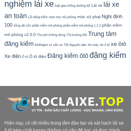
nghiệm lái xe
lái xe
Lái xe
luật giao thông đường bộ
an toàn
Nghị định
mức xử phạt
Lỗi đăng kiểm
mẹo học mô phỏng
100
phần mềm
nồng độ cồn
phần mềm mô phỏng
phần mềm mô phỏng 1.2.3
Trung tâm
mô phỏng v2.0.0
Thu phí không dừng
Thị trường ôtô
đăng kiểm
xe ôtô
tt04/bgtvt
tư vấn xe
Tết Nguyên đán
Xe máy
Xe ô tô
đăng kiểm
Đăng kiểm ôtô
Xe điện
Ô tô điện
Ô tô
Hiện nay, có rất nhiều trung tâm đào tạo và sát hạch lái xe
ô tô kém chất lượng (không có sân để học và thực hành,