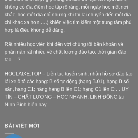
không có địa điểm học tập rõ ràng, mỗi ngày học một nơi
khác, học một địa chỉ nhưng khi thi lại chuyển đến một địa
chỉ khác xa hơn,….) khiến việc tìm kiếm một trung tâm phù
hợp là điều không dễ dàng.
Rất nhiều học viên khi đến với chúng tôi băn khoăn và
phàn nàn rất nhiều về chất lượng đào tạo, thời gian đào
tạo,…?
HOCLAIXE.TOP
– Liên tục tuyển sinh, nhận hồ sơ đào tạo
lái xe ô tô các hạng: B số tự động (hạng B.01), hạng B số
sàn, hạng C1; nâng hạng B lên C1; hạng C1 lên C;… UY
TÍN – CHẤT LƯỢNG – HỌC NHANH, LINH ĐỘNG tại
Ninh Bình hiện nay.
BÀI VIẾT MỚI