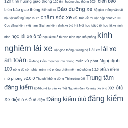
biển báo
120 tình huống giao thông
120 tình huống giao thông 2024
Bảo dưỡng xe
biển báo giao thông
Biển số xe
Bộ giao thông vận tải
chăm sóc xe
bộ đội xuất ngũ học lái xe
cấu trúc đề thi luật
cập nhật v2.0.0
Cục đăng kiểm việt nam
Gia hạn kiểm định xe ôtô
Hà Nội
học luật ô tô
học lái xe ninh
kinh
học lái xe ô tô
bình
học lái xe ô tô ninh bình
học mô phỏng
nghiệm lái xe
lái xe
Lái xe
luật giao thông đường bộ
an toàn
Nghị định
mức xử phạt
Lỗi đăng kiểm
mẹo học mô phỏng
100
phần mềm
nồng độ cồn
phần mềm mô phỏng
phần mềm mô phỏng 1.2.3
Trung tâm
mô phỏng v2.0.0
Thu phí không dừng
Thị trường ôtô
đăng kiểm
xe ôtô
tt04/bgtvt
tư vấn xe
Tết Nguyên đán
Xe máy
Xe ô tô
đăng kiểm
Đăng kiểm ôtô
Xe điện
Ô tô điện
Ô tô