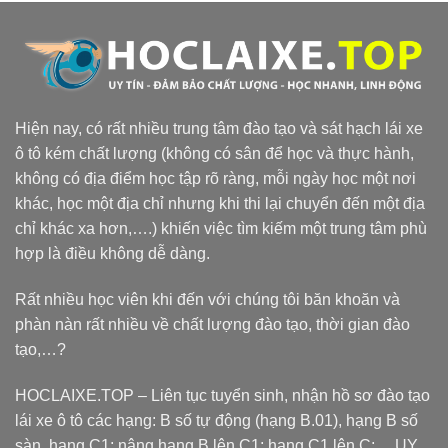
Hiện nay, có rất nhiều trung tâm đào tạo và sát hạch lái xe
ô tô kém chất lượng (không có sân để học và thực hành,
không có địa điểm học tập rõ ràng, mỗi ngày học một nơi
khác, học một địa chỉ nhưng khi thi lại chuyển đến một địa
chỉ khác xa hơn,….) khiến việc tìm kiếm một trung tâm phù
hợp là điều không dễ dàng.
Rất nhiều học viên khi đến với chúng tôi băn khoăn và
phàn nàn rất nhiều về chất lượng đào tạo, thời gian đào
tạo,…?
HOCLAIXE.TOP
– Liên tục tuyển sinh, nhận hồ sơ đào tạo
lái xe ô tô các hạng: B số tự động (hạng B.01), hạng B số
sàn, hạng C1; nâng hạng B lên C1; hạng C1 lên C;… UY