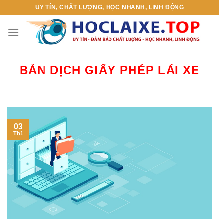
Skip
UY TÍN, CHẤT LƯỢNG, HỌC NHANH, LINH ĐỘNG
to
content
BẢN DỊCH GIẤY PHÉP LÁI XE
03
Th1