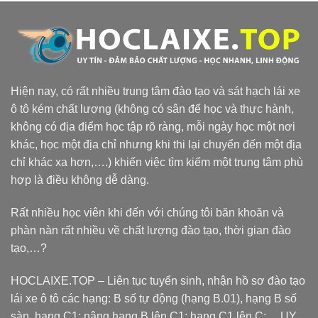
Hiện nay, có rất nhiều trung tâm đào tạo và sát hạch lái xe
ô tô kém chất lượng (không có sân để học và thực hành,
không có địa điểm học tập rõ ràng, mỗi ngày học một nơi
khác, học một địa chỉ nhưng khi thi lại chuyển đến một địa
chỉ khác xa hơn,….) khiến việc tìm kiếm một trung tâm phù
hợp là điều không dễ dàng.
Rất nhiều học viên khi đến với chúng tôi băn khoăn và
phàn nàn rất nhiều về chất lượng đào tạo, thời gian đào
tạo,…?
HOCLAIXE.TOP
– Liên tục tuyển sinh, nhận hồ sơ đào tạo
lái xe ô tô các hạng: B số tự động (hạng B.01), hạng B số
sàn, hạng C1; nâng hạng B lên C1; hạng C1 lên C;… UY