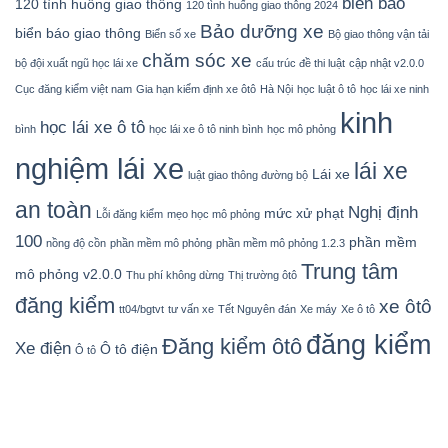
biển báo
120 tình huống giao thông
120 tình huống giao thông 2024
Bảo dưỡng xe
biển báo giao thông
Biển số xe
Bộ giao thông vận tải
chăm sóc xe
bộ đội xuất ngũ học lái xe
cấu trúc đề thi luật
cập nhật v2.0.0
Cục đăng kiểm việt nam
Gia hạn kiểm định xe ôtô
Hà Nội
học luật ô tô
học lái xe ninh
kinh
học lái xe ô tô
bình
học lái xe ô tô ninh bình
học mô phỏng
nghiệm lái xe
lái xe
Lái xe
luật giao thông đường bộ
an toàn
Nghị định
mức xử phạt
Lỗi đăng kiểm
mẹo học mô phỏng
100
phần mềm
nồng độ cồn
phần mềm mô phỏng
phần mềm mô phỏng 1.2.3
Trung tâm
mô phỏng v2.0.0
Thu phí không dừng
Thị trường ôtô
đăng kiểm
xe ôtô
tt04/bgtvt
tư vấn xe
Tết Nguyên đán
Xe máy
Xe ô tô
đăng kiểm
Đăng kiểm ôtô
Xe điện
Ô tô điện
Ô tô