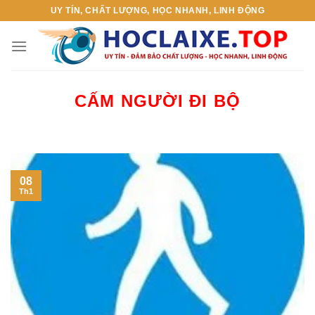
Skip
UY TÍN, CHẤT LƯỢNG, HỌC NHANH, LINH ĐỘNG
to
content
CẤM NGƯỜI ĐI BỘ
08
Th1