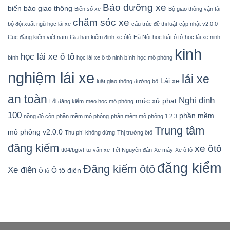
Bảo dưỡng xe
biển báo giao thông
Biển số xe
Bộ giao thông vận tải
chăm sóc xe
bộ đội xuất ngũ học lái xe
cấu trúc đề thi luật
cập nhật v2.0.0
Cục đăng kiểm việt nam
Gia hạn kiểm định xe ôtô
Hà Nội
học luật ô tô
học lái xe ninh
kinh
học lái xe ô tô
bình
học lái xe ô tô ninh bình
học mô phỏng
nghiệm lái xe
lái xe
Lái xe
luật giao thông đường bộ
an toàn
Nghị định
mức xử phạt
Lỗi đăng kiểm
mẹo học mô phỏng
100
phần mềm
nồng độ cồn
phần mềm mô phỏng
phần mềm mô phỏng 1.2.3
Trung tâm
mô phỏng v2.0.0
Thu phí không dừng
Thị trường ôtô
đăng kiểm
xe ôtô
tt04/bgtvt
tư vấn xe
Tết Nguyên đán
Xe máy
Xe ô tô
đăng kiểm
Đăng kiểm ôtô
Xe điện
Ô tô điện
Ô tô