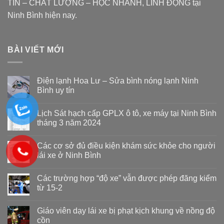
TÍN – CHẤT LƯỢNG – HỌC NHANH, LINH ĐỘNG tại
Ninh Bình hiện nay.
BÀI VIẾT MỚI
Điện lạnh Hoa Lư – Sửa bình nóng lạnh Ninh
Bình uy tín
Lịch Sát hạch cấp GPLX ô tô, xe máy tại Ninh Bình
tháng 3 năm 2024
Các cơ sở đủ điều kiện khám sức khỏe cho người
lái xe ở Ninh Bình
Các trường hợp “độ xe” vẫn được phép đăng kiểm
từ 15-2
Giáo viên dạy lái xe bị phạt kịch khung về nồng độ
cồn