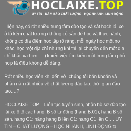
Hiện nay, có rất nhiều trung tâm đào tạo và sát hạch lái xe
ô tô kém chất lượng (không có sân để học và thực hành,
không có địa điểm học tập rõ ràng, mỗi ngày học một nơi
khác, học một địa chỉ nhưng khi thi lại chuyển đến một địa
chỉ khác xa hơn,….) khiến việc tìm kiếm một trung tâm phù
hợp là điều không dễ dàng.
Rất nhiều học viên khi đến với chúng tôi băn khoăn và
phàn nàn rất nhiều về chất lượng đào tạo, thời gian đào
tạo,…?
HOCLAIXE.TOP
– Liên tục tuyển sinh, nhận hồ sơ đào tạo
lái xe ô tô các hạng: B số tự động (hạng B.01), hạng B số
sàn, hạng C1; nâng hạng B lên C1; hạng C1 lên C;… UY
TÍN – CHẤT LƯỢNG – HỌC NHANH, LINH ĐỘNG tại