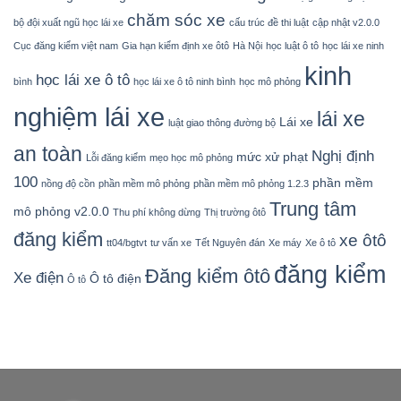
chăm sóc xe
bộ đội xuất ngũ học lái xe
cấu trúc đề thi luật
cập nhật v2.0.0
Cục đăng kiểm việt nam
Gia hạn kiểm định xe ôtô
Hà Nội
học luật ô tô
học lái xe ninh
kinh
học lái xe ô tô
bình
học lái xe ô tô ninh bình
học mô phỏng
nghiệm lái xe
lái xe
Lái xe
luật giao thông đường bộ
an toàn
Nghị định
mức xử phạt
Lỗi đăng kiểm
mẹo học mô phỏng
100
phần mềm
nồng độ cồn
phần mềm mô phỏng
phần mềm mô phỏng 1.2.3
Trung tâm
mô phỏng v2.0.0
Thu phí không dừng
Thị trường ôtô
đăng kiểm
xe ôtô
tt04/bgtvt
tư vấn xe
Tết Nguyên đán
Xe máy
Xe ô tô
đăng kiểm
Đăng kiểm ôtô
Xe điện
Ô tô điện
Ô tô