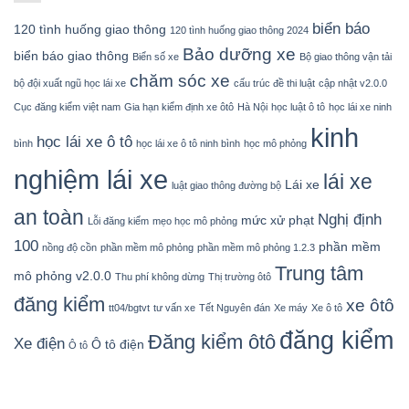
biển báo
120 tình huống giao thông
120 tình huống giao thông 2024
Bảo dưỡng xe
biển báo giao thông
Biển số xe
Bộ giao thông vận tải
chăm sóc xe
bộ đội xuất ngũ học lái xe
cấu trúc đề thi luật
cập nhật v2.0.0
Cục đăng kiểm việt nam
Gia hạn kiểm định xe ôtô
Hà Nội
học luật ô tô
học lái xe ninh
kinh
học lái xe ô tô
bình
học lái xe ô tô ninh bình
học mô phỏng
nghiệm lái xe
lái xe
Lái xe
luật giao thông đường bộ
an toàn
Nghị định
mức xử phạt
Lỗi đăng kiểm
mẹo học mô phỏng
100
phần mềm
nồng độ cồn
phần mềm mô phỏng
phần mềm mô phỏng 1.2.3
Trung tâm
mô phỏng v2.0.0
Thu phí không dừng
Thị trường ôtô
đăng kiểm
xe ôtô
tt04/bgtvt
tư vấn xe
Tết Nguyên đán
Xe máy
Xe ô tô
đăng kiểm
Đăng kiểm ôtô
Xe điện
Ô tô điện
Ô tô