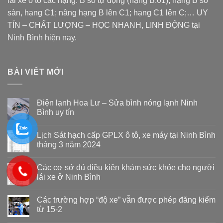
lái xe ô tô các hạng: B số tự động (hạng B.01), hạng B số
sàn, hạng C1; nâng hạng B lên C1; hạng C1 lên C;… UY
TÍN – CHẤT LƯỢNG – HỌC NHANH, LINH ĐỘNG tại
Ninh Bình hiện nay.
BÀI VIẾT MỚI
Điện lạnh Hoa Lư – Sửa bình nóng lạnh Ninh
Bình uy tín
Lịch Sát hạch cấp GPLX ô tô, xe máy tại Ninh Bình
tháng 3 năm 2024
Các cơ sở đủ điều kiện khám sức khỏe cho người
lái xe ở Ninh Bình
Các trường hợp “độ xe” vẫn được phép đăng kiểm
từ 15-2