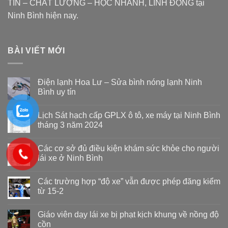
TÍN – CHẤT LƯỢNG – HỌC NHANH, LINH ĐỘNG tại
Ninh Bình hiện nay.
BÀI VIẾT MỚI
Điện lạnh Hoa Lư – Sửa bình nóng lạnh Ninh
Bình uy tín
Lịch Sát hạch cấp GPLX ô tô, xe máy tại Ninh Bình
tháng 3 năm 2024
Các cơ sở đủ điều kiện khám sức khỏe cho người
lái xe ở Ninh Bình
Các trường hợp “độ xe” vẫn được phép đăng kiểm
từ 15-2
Giáo viên dạy lái xe bị phạt kịch khung về nồng độ
cồn