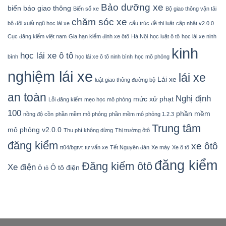
Bảo dưỡng xe
biển báo giao thông
Biển số xe
Bộ giao thông vận tải
chăm sóc xe
bộ đội xuất ngũ học lái xe
cấu trúc đề thi luật
cập nhật v2.0.0
Cục đăng kiểm việt nam
Gia hạn kiểm định xe ôtô
Hà Nội
học luật ô tô
học lái xe ninh
kinh
học lái xe ô tô
bình
học lái xe ô tô ninh bình
học mô phỏng
nghiệm lái xe
lái xe
Lái xe
luật giao thông đường bộ
an toàn
Nghị định
mức xử phạt
Lỗi đăng kiểm
mẹo học mô phỏng
100
phần mềm
nồng độ cồn
phần mềm mô phỏng
phần mềm mô phỏng 1.2.3
Trung tâm
mô phỏng v2.0.0
Thu phí không dừng
Thị trường ôtô
đăng kiểm
xe ôtô
tt04/bgtvt
tư vấn xe
Tết Nguyên đán
Xe máy
Xe ô tô
đăng kiểm
Đăng kiểm ôtô
Xe điện
Ô tô điện
Ô tô