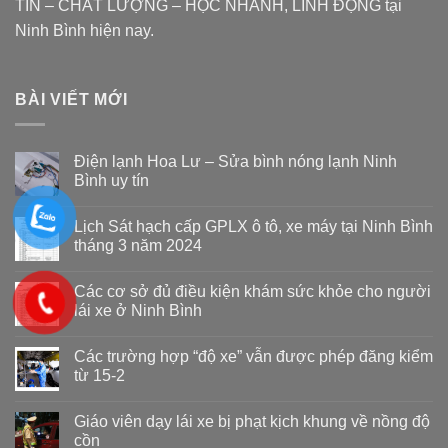
TÍN – CHẤT LƯỢNG – HỌC NHANH, LINH ĐỘNG tại
Ninh Bình hiện nay.
BÀI VIẾT MỚI
Điện lạnh Hoa Lư – Sửa bình nóng lạnh Ninh
Bình uy tín
Lịch Sát hạch cấp GPLX ô tô, xe máy tại Ninh Bình
tháng 3 năm 2024
Các cơ sở đủ điều kiện khám sức khỏe cho người
lái xe ở Ninh Bình
Các trường hợp “độ xe” vẫn được phép đăng kiểm
từ 15-2
Giáo viên dạy lái xe bị phạt kịch khung về nồng độ
cồn