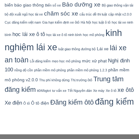
Bảo dưỡng xe
biển báo giao thông
Biển số xe
Bộ giao thông vận tải
chăm sóc xe
bộ đội xuất ngũ học lái xe
cấu trúc đề thi luật
cập nhật v2.0.0
Cục đăng kiểm việt nam
Gia hạn kiểm định xe ôtô
Hà Nội
học luật ô tô
học lái xe ninh
kinh
học lái xe ô tô
bình
học lái xe ô tô ninh bình
học mô phỏng
nghiệm lái xe
lái xe
Lái xe
luật giao thông đường bộ
an toàn
Nghị định
mức xử phạt
Lỗi đăng kiểm
mẹo học mô phỏng
100
phần mềm
nồng độ cồn
phần mềm mô phỏng
phần mềm mô phỏng 1.2.3
Trung tâm
mô phỏng v2.0.0
Thu phí không dừng
Thị trường ôtô
đăng kiểm
xe ôtô
tt04/bgtvt
tư vấn xe
Tết Nguyên đán
Xe máy
Xe ô tô
đăng kiểm
Đăng kiểm ôtô
Xe điện
Ô tô điện
Ô tô