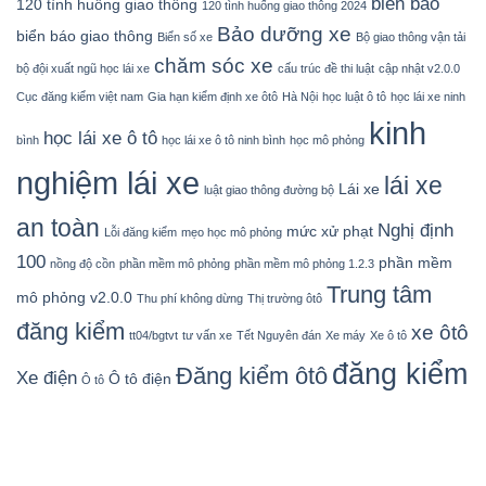
biển báo
120 tình huống giao thông
120 tình huống giao thông 2024
Bảo dưỡng xe
biển báo giao thông
Biển số xe
Bộ giao thông vận tải
chăm sóc xe
bộ đội xuất ngũ học lái xe
cấu trúc đề thi luật
cập nhật v2.0.0
Cục đăng kiểm việt nam
Gia hạn kiểm định xe ôtô
Hà Nội
học luật ô tô
học lái xe ninh
kinh
học lái xe ô tô
bình
học lái xe ô tô ninh bình
học mô phỏng
nghiệm lái xe
lái xe
Lái xe
luật giao thông đường bộ
an toàn
Nghị định
mức xử phạt
Lỗi đăng kiểm
mẹo học mô phỏng
100
phần mềm
nồng độ cồn
phần mềm mô phỏng
phần mềm mô phỏng 1.2.3
Trung tâm
mô phỏng v2.0.0
Thu phí không dừng
Thị trường ôtô
đăng kiểm
xe ôtô
tt04/bgtvt
tư vấn xe
Tết Nguyên đán
Xe máy
Xe ô tô
đăng kiểm
Đăng kiểm ôtô
Xe điện
Ô tô điện
Ô tô