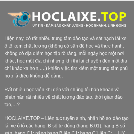
Hiện nay, có rất nhiều trung tâm đào tạo và sát hạch lái xe
ô tô kém chất lượng (không có sân để học và thực hành,
không có địa điểm học tập rõ ràng, mỗi ngày học một nơi
khác, học một địa chỉ nhưng khi thi lại chuyển đến một địa
chỉ khác xa hơn,….) khiến việc tìm kiếm một trung tâm phù
hợp là điều không dễ dàng.
Rất nhiều học viên khi đến với chúng tôi băn khoăn và
phàn nàn rất nhiều về chất lượng đào tạo, thời gian đào
tạo,…?
HOCLAIXE.TOP
– Liên tục tuyển sinh, nhận hồ sơ đào tạo
lái xe ô tô các hạng: B số tự động (hạng B.01), hạng B số
sàn, hạng C1; nâng hạng B lên C1; hạng C1 lên C;… UY