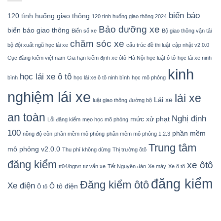
biển báo
120 tình huống giao thông
120 tình huống giao thông 2024
Bảo dưỡng xe
biển báo giao thông
Biển số xe
Bộ giao thông vận tải
chăm sóc xe
bộ đội xuất ngũ học lái xe
cấu trúc đề thi luật
cập nhật v2.0.0
Cục đăng kiểm việt nam
Gia hạn kiểm định xe ôtô
Hà Nội
học luật ô tô
học lái xe ninh
kinh
học lái xe ô tô
bình
học lái xe ô tô ninh bình
học mô phỏng
nghiệm lái xe
lái xe
Lái xe
luật giao thông đường bộ
an toàn
Nghị định
mức xử phạt
Lỗi đăng kiểm
mẹo học mô phỏng
100
phần mềm
nồng độ cồn
phần mềm mô phỏng
phần mềm mô phỏng 1.2.3
Trung tâm
mô phỏng v2.0.0
Thu phí không dừng
Thị trường ôtô
đăng kiểm
xe ôtô
tt04/bgtvt
tư vấn xe
Tết Nguyên đán
Xe máy
Xe ô tô
đăng kiểm
Đăng kiểm ôtô
Xe điện
Ô tô điện
Ô tô