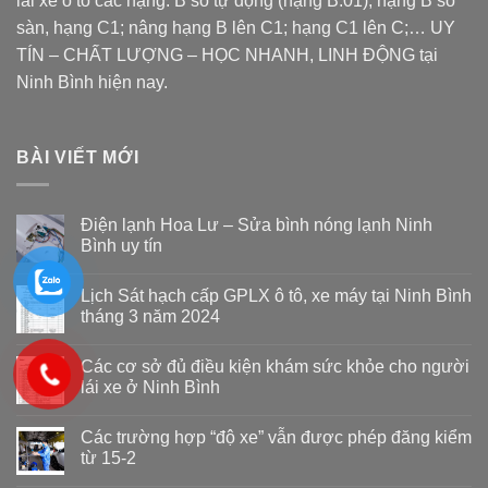
lái xe ô tô các hạng: B số tự động (hạng B.01), hạng B số
sàn, hạng C1; nâng hạng B lên C1; hạng C1 lên C;… UY
TÍN – CHẤT LƯỢNG – HỌC NHANH, LINH ĐỘNG tại
Ninh Bình hiện nay.
BÀI VIẾT MỚI
Điện lạnh Hoa Lư – Sửa bình nóng lạnh Ninh
Bình uy tín
Lịch Sát hạch cấp GPLX ô tô, xe máy tại Ninh Bình
tháng 3 năm 2024
Các cơ sở đủ điều kiện khám sức khỏe cho người
lái xe ở Ninh Bình
Các trường hợp “độ xe” vẫn được phép đăng kiểm
từ 15-2