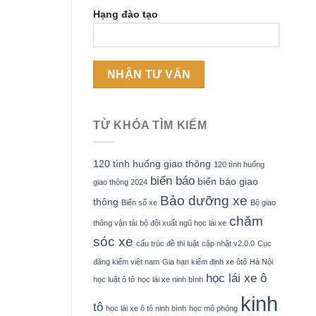
Hạng đào tạo
TỪ KHÓA TÌM KIẾM
120 tình huống giao thông
120 tình huống
biển báo
biển báo giao
giao thông 2024
Bảo dưỡng xe
thông
Biển số xe
Bộ giao
chăm
thông vận tải
bộ đội xuất ngũ học lái xe
sóc xe
cấu trúc đề thi luật
cập nhật v2.0.0
Cục
đăng kiểm việt nam
Gia hạn kiểm định xe ôtô
Hà Nội
học lái xe ô
học luật ô tô
học lái xe ninh bình
kinh
tô
học lái xe ô tô ninh bình
học mô phỏng