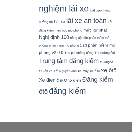
nghiệm lái xe
luật giao thông
lái xe an toàn
Lái xe
đường bộ
Lỗi
mức xử phạt
đăng kiểm
mẹo học mô phỏng
Nghị định 100
nồng độ cồn
phần mềm mô
phần mềm mô
phỏng
phần mềm mô phỏng 1.2.3
phỏng v2.0.0
Thu phí không dừng
Thị trường ôtô
Trung tâm đăng kiểm
tt04/bgtvt
xe ôtô
tư vấn xe
Tết Nguyên đán
Xe máy
Xe ô tô
Đăng kiểm
Xe điện
Ô tô điện
Ô tô
đăng kiểm
ôtô