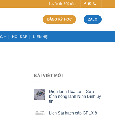
Luyện thi 600 câu
ĐĂNG KÝ HỌC
ZALO
OG
HỎI ĐÁP
LIÊN HỆ
BÀI VIẾT MỚI
Điện lạnh Hoa Lư – Sửa
bình nóng lạnh Ninh Bình uy
tín
Lịch Sát hạch cấp GPLX ô