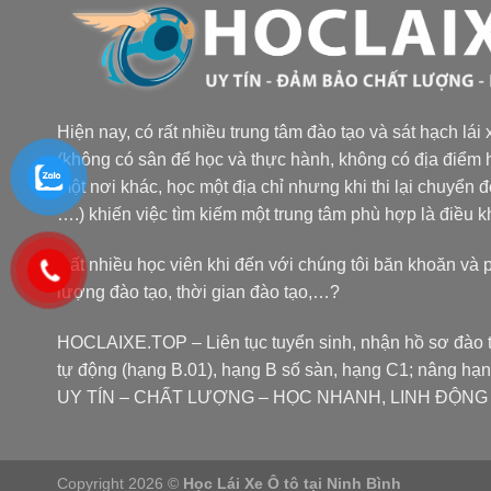
Hiện nay, có rất nhiều trung tâm đào tạo và sát hạch lái
(không có sân để học và thực hành, không có địa điểm h
một nơi khác, học một địa chỉ nhưng khi thi lại chuyển 
….) khiến việc tìm kiếm một trung tâm phù hợp là điều 
Rất nhiều học viên khi đến với chúng tôi băn khoăn và 
lượng đào tạo, thời gian đào tạo,…?
HOCLAIXE.TOP
– Liên tục tuyển sinh, nhận hồ sơ đào t
tự động (hạng B.01), hạng B số sàn, hạng C1; nâng hạ
UY TÍN – CHẤT LƯỢNG – HỌC NHANH, LINH ĐỘNG tại
Copyright 2026 ©
Học Lái Xe Ô tô tại Ninh Bình