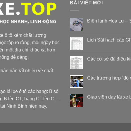
BÀI VIẾT MỚI
Điện lạnh Hoa Lư – S
 xe ô tô kém chất lượng
Lịch Sát hạch cấp GP
ọc tập rõ ràng, mỗi ngày học
đến một địa chỉ khác xa hơn,
không dễ dàng.
Các cơ sở đủ điều k
phàn nàn rất nhiều về chất
Các trường hợp “độ 
ạo lái xe ô tô các hạng: B số
Giáo viên dạy lái xe
ng B lên C1; hạng C1 lên C;…
 Ninh Bình hiện nay.