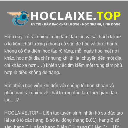
Hiện nay, có rất nhiều trung tâm đào tạo và sát hạch lái xe
ô tô kém chất lượng (không có sân để học và thực hành,
không có địa điểm học tập rõ ràng, mỗi ngày học một nơi
khác, học một địa chỉ nhưng khi thi lại chuyển đến một địa
chỉ khác xa hơn,….) khiến việc tìm kiếm một trung tâm phù
hợp là điều không dễ dàng.
Rất nhiều học viên khi đến với chúng tôi băn khoăn và
phàn nàn rất nhiều về chất lượng đào tạo, thời gian đào
tạo,…?
HOCLAIXE.TOP
– Liên tục tuyển sinh, nhận hồ sơ đào tạo
lái xe ô tô các hạng: B số tự động (hạng B.01), hạng B số
sàn, hạng C1; nâng hạng B lên C1; hạng C1 lên C;… UY