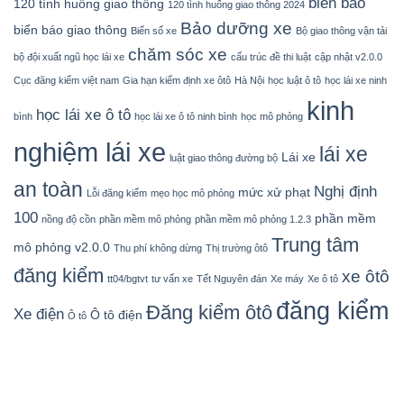
biển báo
120 tình huống giao thông
120 tình huống giao thông 2024
Bảo dưỡng xe
biển báo giao thông
Biển số xe
Bộ giao thông vận tải
chăm sóc xe
bộ đội xuất ngũ học lái xe
cấu trúc đề thi luật
cập nhật v2.0.0
Cục đăng kiểm việt nam
Gia hạn kiểm định xe ôtô
Hà Nội
học luật ô tô
học lái xe ninh
kinh
học lái xe ô tô
bình
học lái xe ô tô ninh bình
học mô phỏng
nghiệm lái xe
lái xe
Lái xe
luật giao thông đường bộ
an toàn
Nghị định
mức xử phạt
Lỗi đăng kiểm
mẹo học mô phỏng
100
phần mềm
nồng độ cồn
phần mềm mô phỏng
phần mềm mô phỏng 1.2.3
Trung tâm
mô phỏng v2.0.0
Thu phí không dừng
Thị trường ôtô
đăng kiểm
xe ôtô
tt04/bgtvt
tư vấn xe
Tết Nguyên đán
Xe máy
Xe ô tô
đăng kiểm
Đăng kiểm ôtô
Xe điện
Ô tô điện
Ô tô