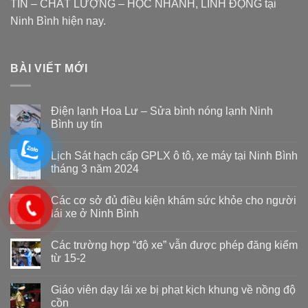
TÍN – CHẤT LƯỢNG – HỌC NHANH, LINH ĐỘNG tại
Ninh Bình hiện nay.
BÀI VIẾT MỚI
Điện lạnh Hoa Lư – Sửa bình nóng lạnh Ninh
Bình uy tín
Lịch Sát hạch cấp GPLX ô tô, xe máy tại Ninh Bình
tháng 3 năm 2024
Các cơ sở đủ điều kiện khám sức khỏe cho người
lái xe ở Ninh Bình
Các trường hợp “độ xe” vẫn được phép đăng kiểm
từ 15-2
Giáo viên dạy lái xe bị phạt kịch khung về nồng độ
cồn