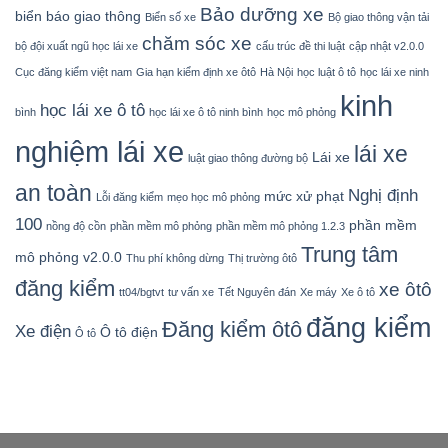
Bảo dưỡng xe
biển báo giao thông
Biển số xe
Bộ giao thông vận tải
chăm sóc xe
bộ đội xuất ngũ học lái xe
cấu trúc đề thi luật
cập nhật v2.0.0
Cục đăng kiểm việt nam
Gia hạn kiểm định xe ôtô
Hà Nội
học luật ô tô
học lái xe ninh
kinh
học lái xe ô tô
bình
học lái xe ô tô ninh bình
học mô phỏng
nghiệm lái xe
lái xe
Lái xe
luật giao thông đường bộ
an toàn
Nghị định
mức xử phạt
Lỗi đăng kiểm
mẹo học mô phỏng
100
phần mềm
nồng độ cồn
phần mềm mô phỏng
phần mềm mô phỏng 1.2.3
Trung tâm
mô phỏng v2.0.0
Thu phí không dừng
Thị trường ôtô
đăng kiểm
xe ôtô
tt04/bgtvt
tư vấn xe
Tết Nguyên đán
Xe máy
Xe ô tô
đăng kiểm
Đăng kiểm ôtô
Xe điện
Ô tô điện
Ô tô