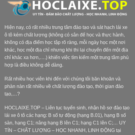
Hiện nay, có rất nhiều trung tâm đào tạo và sát hạch lái xe
ô tô kém chất lượng (không có sân để học và thực hành,
không có địa điểm học tập rõ ràng, mỗi ngày học một nơi
khác, học một địa chỉ nhưng khi thi lại chuyển đến một địa
chỉ khác xa hơn,….) khiến việc tìm kiếm một trung tâm phù
hợp là điều không dễ dàng.
Rất nhiều học viên khi đến với chúng tôi băn khoăn và
phàn nàn rất nhiều về chất lượng đào tạo, thời gian đào
tạo,…?
HOCLAIXE.TOP
– Liên tục tuyển sinh, nhận hồ sơ đào tạo
lái xe ô tô các hạng: B số tự động (hạng B.01), hạng B số
sàn, hạng C1; nâng hạng B lên C1; hạng C1 lên C;… UY
TÍN – CHẤT LƯỢNG – HỌC NHANH, LINH ĐỘNG tại