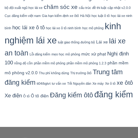
chăm sóc xe
bộ đội xuất ngũ học lái xe
cấu trúc đề thi luật
cập nhật v2.0.0
Cục đăng kiểm việt nam
Gia hạn kiểm định xe ôtô
Hà Nội
học luật ô tô
học lái xe ninh
kinh
học lái xe ô tô
bình
học lái xe ô tô ninh bình
học mô phỏng
nghiệm lái xe
lái xe
Lái xe
luật giao thông đường bộ
an toàn
Nghị định
mức xử phạt
Lỗi đăng kiểm
mẹo học mô phỏng
100
phần mềm
nồng độ cồn
phần mềm mô phỏng
phần mềm mô phỏng 1.2.3
Trung tâm
mô phỏng v2.0.0
Thu phí không dừng
Thị trường ôtô
đăng kiểm
xe ôtô
tt04/bgtvt
tư vấn xe
Tết Nguyên đán
Xe máy
Xe ô tô
đăng kiểm
Đăng kiểm ôtô
Xe điện
Ô tô điện
Ô tô