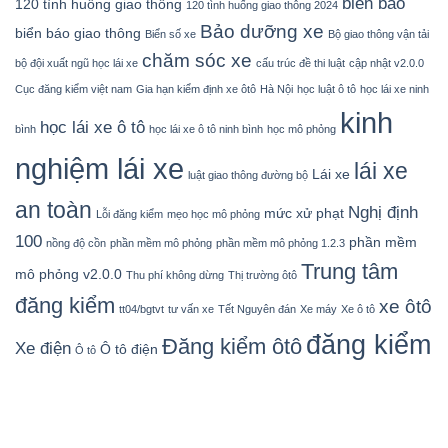
biển báo
120 tình huống giao thông
120 tình huống giao thông 2024
Bảo dưỡng xe
biển báo giao thông
Biển số xe
Bộ giao thông vận tải
chăm sóc xe
bộ đội xuất ngũ học lái xe
cấu trúc đề thi luật
cập nhật v2.0.0
Cục đăng kiểm việt nam
Gia hạn kiểm định xe ôtô
Hà Nội
học luật ô tô
học lái xe ninh
kinh
học lái xe ô tô
bình
học lái xe ô tô ninh bình
học mô phỏng
nghiệm lái xe
lái xe
Lái xe
luật giao thông đường bộ
an toàn
Nghị định
mức xử phạt
Lỗi đăng kiểm
mẹo học mô phỏng
100
phần mềm
nồng độ cồn
phần mềm mô phỏng
phần mềm mô phỏng 1.2.3
Trung tâm
mô phỏng v2.0.0
Thu phí không dừng
Thị trường ôtô
đăng kiểm
xe ôtô
tt04/bgtvt
tư vấn xe
Tết Nguyên đán
Xe máy
Xe ô tô
đăng kiểm
Đăng kiểm ôtô
Xe điện
Ô tô điện
Ô tô