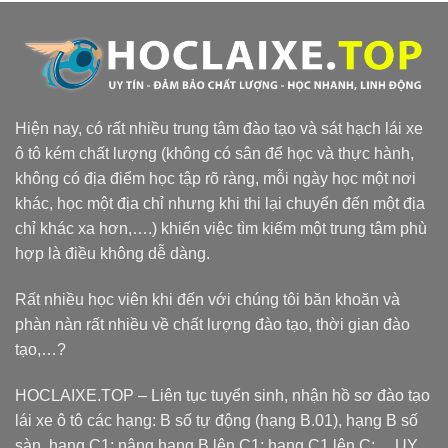
Hiện nay, có rất nhiều trung tâm đào tạo và sát hạch lái xe
ô tô kém chất lượng (không có sân để học và thực hành,
không có địa điểm học tập rõ ràng, mỗi ngày học một nơi
khác, học một địa chỉ nhưng khi thi lại chuyển đến một địa
chỉ khác xa hơn,….) khiến việc tìm kiếm một trung tâm phù
hợp là điều không dễ dàng.
Rất nhiều học viên khi đến với chúng tôi băn khoăn và
phàn nàn rất nhiều về chất lượng đào tạo, thời gian đào
tạo,…?
HOCLAIXE.TOP
– Liên tục tuyển sinh, nhận hồ sơ đào tạo
lái xe ô tô các hạng: B số tự động (hạng B.01), hạng B số
sàn, hạng C1; nâng hạng B lên C1; hạng C1 lên C;… UY