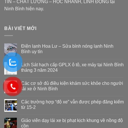
TÍN – CHẤT LƯỢNG – HỌC NHANH, LINH ĐỘNG tại
Ninh Bình hiện nay.
BÀI VIẾT MỚI
Điện lạnh Hoa Lư – Sửa bình nóng lạnh Ninh
Bình uy tín
Lịch Sát hạch cấp GPLX ô tô, xe máy tại Ninh Bình
tháng 3 năm 2024
Các cơ sở đủ điều kiện khám sức khỏe cho người
lái xe ở Ninh Bình
Các trường hợp “độ xe” vẫn được phép đăng kiểm
từ 15-2
Giáo viên dạy lái xe bị phạt kịch khung về nồng độ
cồn