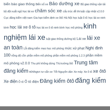
Bảo dưỡng xe
biển báo giao thông
Biển số xe
Bộ giao thông vận tải
chăm sóc xe
bộ đội xuất ngũ học lái xe
cấu trúc đề thi luật
cập nhật v2.0.0
Cục đăng kiểm việt nam
Gia hạn kiểm định xe ôtô
Hà Nội
học luật ô tô
học lái xe ninh
kinh
học lái xe ô tô
bình
học lái xe ô tô ninh bình
học mô phỏng
nghiệm lái xe
lái xe
Lái xe
luật giao thông đường bộ
an toàn
Nghị định
mức xử phạt
Lỗi đăng kiểm
mẹo học mô phỏng
100
phần mềm
nồng độ cồn
phần mềm mô phỏng
phần mềm mô phỏng 1.2.3
Trung tâm
mô phỏng v2.0.0
Thu phí không dừng
Thị trường ôtô
đăng kiểm
xe ôtô
tt04/bgtvt
tư vấn xe
Tết Nguyên đán
Xe máy
Xe ô tô
đăng kiểm
Đăng kiểm ôtô
Xe điện
Ô tô điện
Ô tô