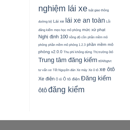
nghiệm lái xe
luật giao thông
lái xe an toàn
Lái xe
đường bộ
Lỗi
mức xử phạt
đăng kiểm
mẹo học mô phỏng
Nghị định 100
nồng độ cồn
phần mềm mô
phần mềm mô
phỏng
phần mềm mô phỏng 1.2.3
phỏng v2.0.0
Thu phí không dừng
Thị trường ôtô
Trung tâm đăng kiểm
tt04/bgtvt
xe ôtô
tư vấn xe
Tết Nguyên đán
Xe máy
Xe ô tô
Đăng kiểm
Xe điện
Ô tô điện
Ô tô
đăng kiểm
ôtô