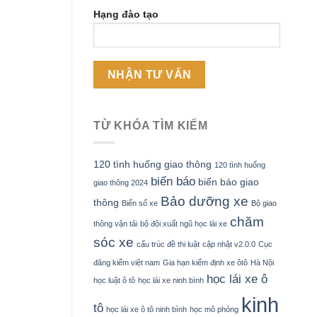
Hạng đào tạo
TỪ KHÓA TÌM KIẾM
120 tình huống giao thông
120 tình huống
biển báo
biển báo giao
giao thông 2024
Bảo dưỡng xe
thông
Biển số xe
Bộ giao
chăm
thông vận tải
bộ đội xuất ngũ học lái xe
sóc xe
cấu trúc đề thi luật
cập nhật v2.0.0
Cục
đăng kiểm việt nam
Gia hạn kiểm định xe ôtô
Hà Nội
học lái xe ô
học luật ô tô
học lái xe ninh bình
kinh
tô
học lái xe ô tô ninh bình
học mô phỏng