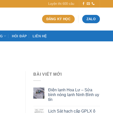
Luyện thi 600 câu
ĐĂNG KÝ HỌC
ZALO
OG
HỎI ĐÁP
LIÊN HỆ
BÀI VIẾT MỚI
Điện lạnh Hoa Lư – Sửa
bình nóng lạnh Ninh Bình uy
tín
Lịch Sát hạch cấp GPLX ô