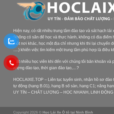
Hiện nay, có rất nhiều trung tâm đào tạo và sát hạch lái
(không có sân để học và thực hành, không có địa điểm h
một nơi khác, học một địa chỉ nhưng khi thi lại chuyển 
….) khiến việc tìm kiếm một trung tâm phù hợp là điều 
Rất nhiều học viên khi đến với chúng tôi băn khoăn và 
lượng đào tạo, thời gian đào tạo,…?
HOCLAIXE.TOP
– Liên tục tuyển sinh, nhận hồ sơ đào t
tự động (hạng B.01), hạng B số sàn, hạng C1; nâng hạ
UY TÍN – CHẤT LƯỢNG – HỌC NHANH, LINH ĐỘNG tại
Copyright 2026 ©
Học Lái Xe Ô tô tại Ninh Bình