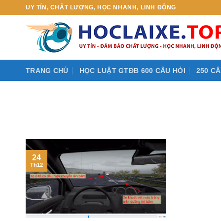
Skip
UY TÍN, CHẤT LƯỢNG, HỌC NHANH, LINH ĐỘNG
to
content
TRANG CHỦ
HỌC LUẬT GTĐB 600 CÂU HỎI
250 CÂ
24
Th12