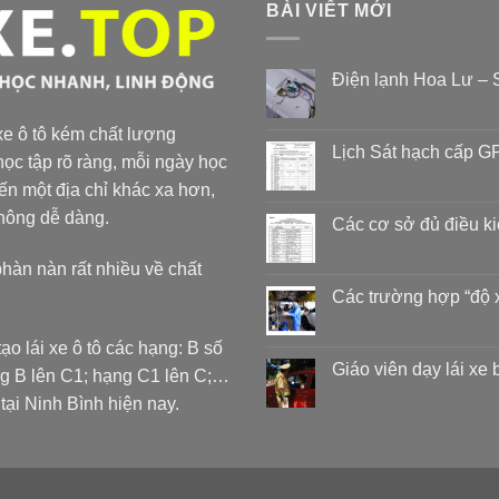
BÀI VIẾT MỚI
Điện lạnh Hoa Lư – S
 xe ô tô kém chất lượng
Lịch Sát hạch cấp GP
ọc tập rõ ràng, mỗi ngày học
đến một địa chỉ khác xa hơn,
không dễ dàng.
Các cơ sở đủ điều k
phàn nàn rất nhiều về chất
Các trường hợp “độ 
ạo lái xe ô tô các hạng: B số
Giáo viên dạy lái xe
ng B lên C1; hạng C1 lên C;…
 Ninh Bình hiện nay.