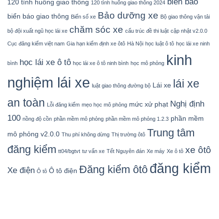
biển báo
120 tình huống giao thông
120 tình huống giao thông 2024
Bảo dưỡng xe
biển báo giao thông
Biển số xe
Bộ giao thông vận tải
chăm sóc xe
bộ đội xuất ngũ học lái xe
cấu trúc đề thi luật
cập nhật v2.0.0
Cục đăng kiểm việt nam
Gia hạn kiểm định xe ôtô
Hà Nội
học luật ô tô
học lái xe ninh
kinh
học lái xe ô tô
bình
học lái xe ô tô ninh bình
học mô phỏng
nghiệm lái xe
lái xe
Lái xe
luật giao thông đường bộ
an toàn
Nghị định
mức xử phạt
Lỗi đăng kiểm
mẹo học mô phỏng
100
phần mềm
nồng độ cồn
phần mềm mô phỏng
phần mềm mô phỏng 1.2.3
Trung tâm
mô phỏng v2.0.0
Thu phí không dừng
Thị trường ôtô
đăng kiểm
xe ôtô
tt04/bgtvt
tư vấn xe
Tết Nguyên đán
Xe máy
Xe ô tô
đăng kiểm
Đăng kiểm ôtô
Xe điện
Ô tô điện
Ô tô