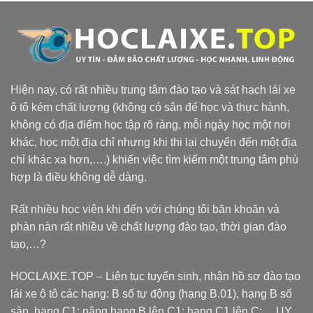
Hiện nay, có rất nhiều trung tâm đào tạo và sát hạch lái xe
ô tô kém chất lượng (không có sân để học và thực hành,
không có địa điểm học tập rõ ràng, mỗi ngày học một nơi
khác, học một địa chỉ nhưng khi thi lại chuyển đến một địa
chỉ khác xa hơn,….) khiến việc tìm kiếm một trung tâm phù
hợp là điều không dễ dàng.
Rất nhiều học viên khi đến với chúng tôi băn khoăn và
phàn nàn rất nhiều về chất lượng đào tạo, thời gian đào
tạo,…?
HOCLAIXE.TOP
– Liên tục tuyển sinh, nhận hồ sơ đào tạo
lái xe ô tô các hạng: B số tự động (hạng B.01), hạng B số
sàn, hạng C1; nâng hạng B lên C1; hạng C1 lên C;… UY