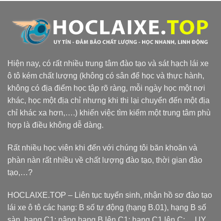
Hiện nay, có rất nhiều trung tâm đào tạo và sát hạch lái xe
ô tô kém chất lượng (không có sân để học và thực hành,
không có địa điểm học tập rõ ràng, mỗi ngày học một nơi
khác, học một địa chỉ nhưng khi thi lại chuyển đến một địa
chỉ khác xa hơn,….) khiến việc tìm kiếm một trung tâm phù
hợp là điều không dễ dàng.
Rất nhiều học viên khi đến với chúng tôi băn khoăn và
phàn nàn rất nhiều về chất lượng đào tạo, thời gian đào
tạo,…?
HOCLAIXE.TOP
– Liên tục tuyển sinh, nhận hồ sơ đào tạo
lái xe ô tô các hạng: B số tự động (hạng B.01), hạng B số
sàn, hạng C1; nâng hạng B lên C1; hạng C1 lên C;… UY