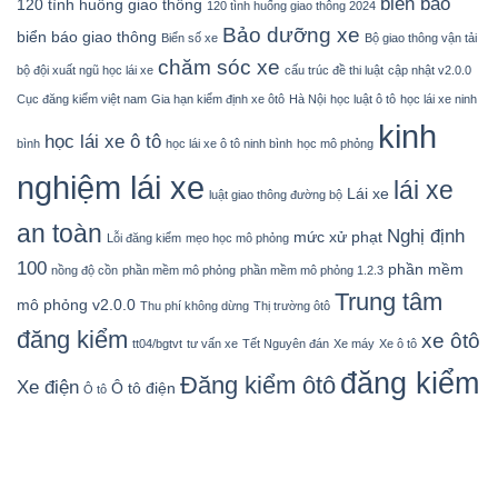
biển báo
120 tình huống giao thông
120 tình huống giao thông 2024
Bảo dưỡng xe
biển báo giao thông
Biển số xe
Bộ giao thông vận tải
chăm sóc xe
bộ đội xuất ngũ học lái xe
cấu trúc đề thi luật
cập nhật v2.0.0
Cục đăng kiểm việt nam
Gia hạn kiểm định xe ôtô
Hà Nội
học luật ô tô
học lái xe ninh
kinh
học lái xe ô tô
bình
học lái xe ô tô ninh bình
học mô phỏng
nghiệm lái xe
lái xe
Lái xe
luật giao thông đường bộ
an toàn
Nghị định
mức xử phạt
Lỗi đăng kiểm
mẹo học mô phỏng
100
phần mềm
nồng độ cồn
phần mềm mô phỏng
phần mềm mô phỏng 1.2.3
Trung tâm
mô phỏng v2.0.0
Thu phí không dừng
Thị trường ôtô
đăng kiểm
xe ôtô
tt04/bgtvt
tư vấn xe
Tết Nguyên đán
Xe máy
Xe ô tô
đăng kiểm
Đăng kiểm ôtô
Xe điện
Ô tô điện
Ô tô