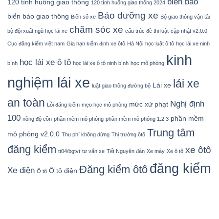
biển báo
120 tình huống giao thông
120 tình huống giao thông 2024
Bảo dưỡng xe
biển báo giao thông
Biển số xe
Bộ giao thông vận tải
chăm sóc xe
bộ đội xuất ngũ học lái xe
cấu trúc đề thi luật
cập nhật v2.0.0
Cục đăng kiểm việt nam
Gia hạn kiểm định xe ôtô
Hà Nội
học luật ô tô
học lái xe ninh
kinh
học lái xe ô tô
bình
học lái xe ô tô ninh bình
học mô phỏng
nghiệm lái xe
lái xe
Lái xe
luật giao thông đường bộ
an toàn
Nghị định
mức xử phạt
Lỗi đăng kiểm
mẹo học mô phỏng
100
phần mềm
nồng độ cồn
phần mềm mô phỏng
phần mềm mô phỏng 1.2.3
Trung tâm
mô phỏng v2.0.0
Thu phí không dừng
Thị trường ôtô
đăng kiểm
xe ôtô
tt04/bgtvt
tư vấn xe
Tết Nguyên đán
Xe máy
Xe ô tô
đăng kiểm
Đăng kiểm ôtô
Xe điện
Ô tô điện
Ô tô