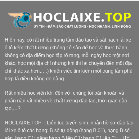
Hiện nay, có rất nhiều trung tâm đào tạo và sát hạch lái xe
ô tô kém chất lượng (không có sân để học và thực hành,
không có địa điểm học tập rõ ràng, mỗi ngày học một nơi
khác, học một địa chỉ nhưng khi thi lại chuyển đến một địa
chỉ khác xa hơn,….) khiến việc tìm kiếm một trung tâm phù
hợp là điều không dễ dàng.
Rất nhiều học viên khi đến với chúng tôi băn khoăn và
phàn nàn rất nhiều về chất lượng đào tạo, thời gian đào
tạo,…?
HOCLAIXE.TOP
– Liên tục tuyển sinh, nhận hồ sơ đào tạo
lái xe ô tô các hạng: B số tự động (hạng B.01), hạng B số
sàn, hạng C1; nâng hạng B lên C1; hạng C1 lên C;… UY