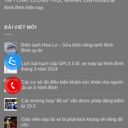
TÍN – CHẤT LƯỢNG – HỌC NHANH, LINH ĐỘNG tại
Ninh Bình hiện nay.
BÀI VIẾT MỚI
Điện lạnh Hoa Lư – Sửa bình nóng lạnh Ninh
Bình uy tín
Lịch Sát hạch cấp GPLX ô tô, xe máy tại Ninh Bình
tháng 3 năm 2024
Các cơ sở đủ điều kiện khám sức khỏe cho người
lái xe ở Ninh Bình
Các trường hợp “độ xe” vẫn được phép đăng kiểm
từ 15-2
Giáo viên dạy lái xe bị phạt kịch khung về nồng độ
cồn