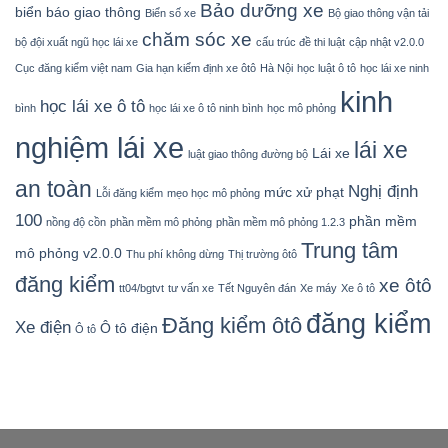
Bảo dưỡng xe
biển báo giao thông
Biển số xe
Bộ giao thông vận tải
chăm sóc xe
bộ đội xuất ngũ học lái xe
cấu trúc đề thi luật
cập nhật v2.0.0
Cục đăng kiểm việt nam
Gia hạn kiểm định xe ôtô
Hà Nội
học luật ô tô
học lái xe ninh
kinh
học lái xe ô tô
bình
học lái xe ô tô ninh bình
học mô phỏng
nghiệm lái xe
lái xe
Lái xe
luật giao thông đường bộ
an toàn
Nghị định
mức xử phạt
Lỗi đăng kiểm
mẹo học mô phỏng
100
phần mềm
nồng độ cồn
phần mềm mô phỏng
phần mềm mô phỏng 1.2.3
Trung tâm
mô phỏng v2.0.0
Thu phí không dừng
Thị trường ôtô
đăng kiểm
xe ôtô
tt04/bgtvt
tư vấn xe
Tết Nguyên đán
Xe máy
Xe ô tô
đăng kiểm
Đăng kiểm ôtô
Xe điện
Ô tô điện
Ô tô