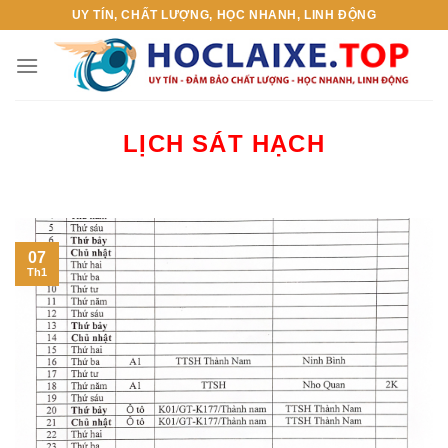
Skip
UY TÍN, CHẤT LƯỢNG, HỌC NHANH, LINH ĐỘNG
to
content
LỊCH SÁT HẠCH
07
Th1