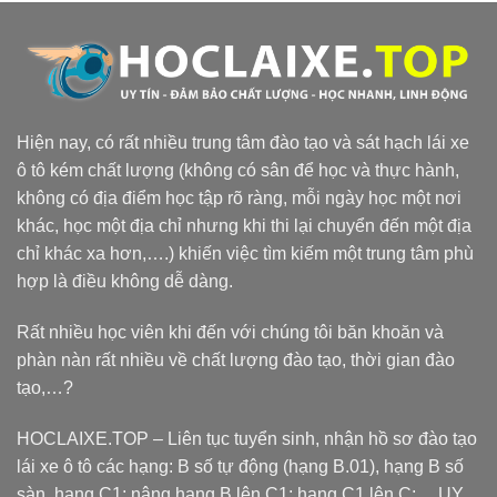
Hiện nay, có rất nhiều trung tâm đào tạo và sát hạch lái xe
ô tô kém chất lượng (không có sân để học và thực hành,
không có địa điểm học tập rõ ràng, mỗi ngày học một nơi
khác, học một địa chỉ nhưng khi thi lại chuyển đến một địa
chỉ khác xa hơn,….) khiến việc tìm kiếm một trung tâm phù
hợp là điều không dễ dàng.
Rất nhiều học viên khi đến với chúng tôi băn khoăn và
phàn nàn rất nhiều về chất lượng đào tạo, thời gian đào
tạo,…?
HOCLAIXE.TOP
– Liên tục tuyển sinh, nhận hồ sơ đào tạo
lái xe ô tô các hạng: B số tự động (hạng B.01), hạng B số
sàn, hạng C1; nâng hạng B lên C1; hạng C1 lên C;… UY