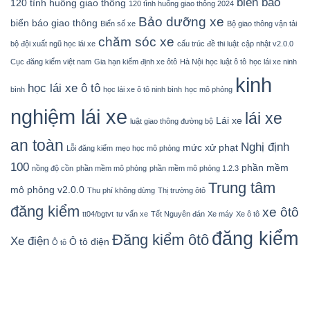
biển báo
120 tình huống giao thông
120 tình huống giao thông 2024
Bảo dưỡng xe
biển báo giao thông
Biển số xe
Bộ giao thông vận tải
chăm sóc xe
bộ đội xuất ngũ học lái xe
cấu trúc đề thi luật
cập nhật v2.0.0
Cục đăng kiểm việt nam
Gia hạn kiểm định xe ôtô
Hà Nội
học luật ô tô
học lái xe ninh
kinh
học lái xe ô tô
bình
học lái xe ô tô ninh bình
học mô phỏng
nghiệm lái xe
lái xe
Lái xe
luật giao thông đường bộ
an toàn
Nghị định
mức xử phạt
Lỗi đăng kiểm
mẹo học mô phỏng
100
phần mềm
nồng độ cồn
phần mềm mô phỏng
phần mềm mô phỏng 1.2.3
Trung tâm
mô phỏng v2.0.0
Thu phí không dừng
Thị trường ôtô
đăng kiểm
xe ôtô
tt04/bgtvt
tư vấn xe
Tết Nguyên đán
Xe máy
Xe ô tô
đăng kiểm
Đăng kiểm ôtô
Xe điện
Ô tô điện
Ô tô