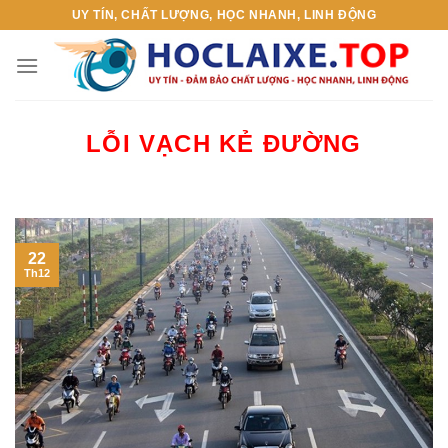
Skip
UY TÍN, CHẤT LƯỢNG, HỌC NHANH, LINH ĐỘNG
to
content
LỖI VẠCH KẺ ĐƯỜNG
22
Th12