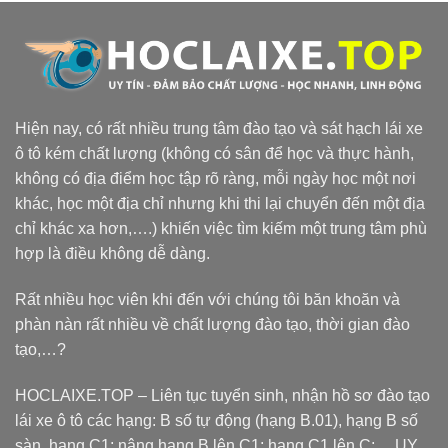
Hiện nay, có rất nhiều trung tâm đào tạo và sát hạch lái xe
ô tô kém chất lượng (không có sân để học và thực hành,
không có địa điểm học tập rõ ràng, mỗi ngày học một nơi
khác, học một địa chỉ nhưng khi thi lại chuyển đến một địa
chỉ khác xa hơn,….) khiến việc tìm kiếm một trung tâm phù
hợp là điều không dễ dàng.
Rất nhiều học viên khi đến với chúng tôi băn khoăn và
phàn nàn rất nhiều về chất lượng đào tạo, thời gian đào
tạo,…?
HOCLAIXE.TOP
– Liên tục tuyển sinh, nhận hồ sơ đào tạo
lái xe ô tô các hạng: B số tự động (hạng B.01), hạng B số
sàn, hạng C1; nâng hạng B lên C1; hạng C1 lên C;… UY