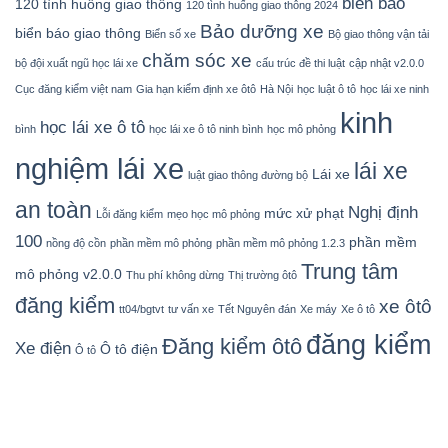
biển báo
120 tình huống giao thông
120 tình huống giao thông 2024
Bảo dưỡng xe
biển báo giao thông
Biển số xe
Bộ giao thông vận tải
chăm sóc xe
bộ đội xuất ngũ học lái xe
cấu trúc đề thi luật
cập nhật v2.0.0
Cục đăng kiểm việt nam
Gia hạn kiểm định xe ôtô
Hà Nội
học luật ô tô
học lái xe ninh
kinh
học lái xe ô tô
bình
học lái xe ô tô ninh bình
học mô phỏng
nghiệm lái xe
lái xe
Lái xe
luật giao thông đường bộ
an toàn
Nghị định
mức xử phạt
Lỗi đăng kiểm
mẹo học mô phỏng
100
phần mềm
nồng độ cồn
phần mềm mô phỏng
phần mềm mô phỏng 1.2.3
Trung tâm
mô phỏng v2.0.0
Thu phí không dừng
Thị trường ôtô
đăng kiểm
xe ôtô
tt04/bgtvt
tư vấn xe
Tết Nguyên đán
Xe máy
Xe ô tô
đăng kiểm
Đăng kiểm ôtô
Xe điện
Ô tô điện
Ô tô