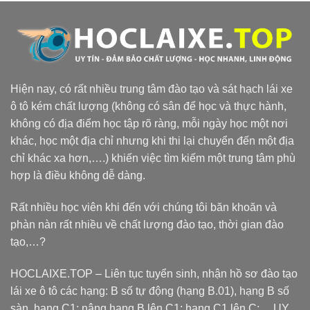
Hiện nay, có rất nhiều trung tâm đào tạo và sát hạch lái xe
ô tô kém chất lượng (không có sân để học và thực hành,
không có địa điểm học tập rõ ràng, mỗi ngày học một nơi
khác, học một địa chỉ nhưng khi thi lại chuyển đến một địa
chỉ khác xa hơn,….) khiến việc tìm kiếm một trung tâm phù
hợp là điều không dễ dàng.
Rất nhiều học viên khi đến với chúng tôi băn khoăn và
phàn nàn rất nhiều về chất lượng đào tạo, thời gian đào
tạo,…?
HOCLAIXE.TOP
– Liên tục tuyển sinh, nhận hồ sơ đào tạo
lái xe ô tô các hạng: B số tự động (hạng B.01), hạng B số
sàn, hạng C1; nâng hạng B lên C1; hạng C1 lên C;… UY