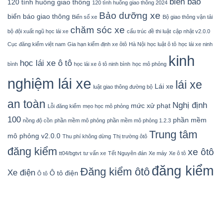
biển báo
120 tình huống giao thông
120 tình huống giao thông 2024
Bảo dưỡng xe
biển báo giao thông
Biển số xe
Bộ giao thông vận tải
chăm sóc xe
bộ đội xuất ngũ học lái xe
cấu trúc đề thi luật
cập nhật v2.0.0
Cục đăng kiểm việt nam
Gia hạn kiểm định xe ôtô
Hà Nội
học luật ô tô
học lái xe ninh
kinh
học lái xe ô tô
bình
học lái xe ô tô ninh bình
học mô phỏng
nghiệm lái xe
lái xe
Lái xe
luật giao thông đường bộ
an toàn
Nghị định
mức xử phạt
Lỗi đăng kiểm
mẹo học mô phỏng
100
phần mềm
nồng độ cồn
phần mềm mô phỏng
phần mềm mô phỏng 1.2.3
Trung tâm
mô phỏng v2.0.0
Thu phí không dừng
Thị trường ôtô
đăng kiểm
xe ôtô
tt04/bgtvt
tư vấn xe
Tết Nguyên đán
Xe máy
Xe ô tô
đăng kiểm
Đăng kiểm ôtô
Xe điện
Ô tô điện
Ô tô