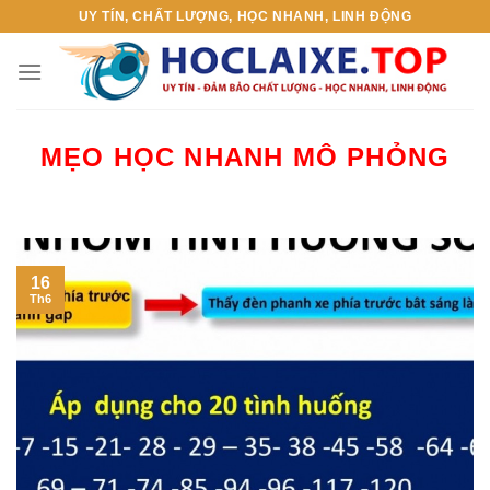
Skip
UY TÍN, CHẤT LƯỢNG, HỌC NHANH, LINH ĐỘNG
to
content
MẸO HỌC NHANH MÔ PHỎNG
16
Th6