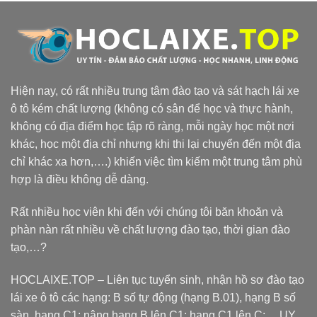
Hiện nay, có rất nhiều trung tâm đào tạo và sát hạch lái xe
ô tô kém chất lượng (không có sân để học và thực hành,
không có địa điểm học tập rõ ràng, mỗi ngày học một nơi
khác, học một địa chỉ nhưng khi thi lại chuyển đến một địa
chỉ khác xa hơn,….) khiến việc tìm kiếm một trung tâm phù
hợp là điều không dễ dàng.
Rất nhiều học viên khi đến với chúng tôi băn khoăn và
phàn nàn rất nhiều về chất lượng đào tạo, thời gian đào
tạo,…?
HOCLAIXE.TOP
– Liên tục tuyển sinh, nhận hồ sơ đào tạo
lái xe ô tô các hạng: B số tự động (hạng B.01), hạng B số
sàn, hạng C1; nâng hạng B lên C1; hạng C1 lên C;… UY