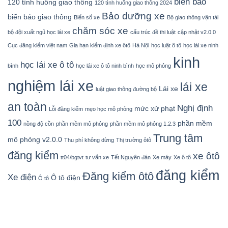
biển báo
120 tình huống giao thông
120 tình huống giao thông 2024
Bảo dưỡng xe
biển báo giao thông
Biển số xe
Bộ giao thông vận tải
chăm sóc xe
bộ đội xuất ngũ học lái xe
cấu trúc đề thi luật
cập nhật v2.0.0
Cục đăng kiểm việt nam
Gia hạn kiểm định xe ôtô
Hà Nội
học luật ô tô
học lái xe ninh
kinh
học lái xe ô tô
bình
học lái xe ô tô ninh bình
học mô phỏng
nghiệm lái xe
lái xe
Lái xe
luật giao thông đường bộ
an toàn
Nghị định
mức xử phạt
Lỗi đăng kiểm
mẹo học mô phỏng
100
phần mềm
nồng độ cồn
phần mềm mô phỏng
phần mềm mô phỏng 1.2.3
Trung tâm
mô phỏng v2.0.0
Thu phí không dừng
Thị trường ôtô
đăng kiểm
xe ôtô
tt04/bgtvt
tư vấn xe
Tết Nguyên đán
Xe máy
Xe ô tô
đăng kiểm
Đăng kiểm ôtô
Xe điện
Ô tô điện
Ô tô