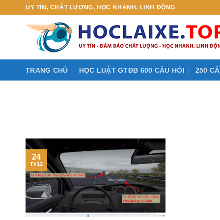
Skip
UY TÍN, CHẤT LƯỢNG, HỌC NHANH, LINH ĐỘNG
to
content
TRANG CHỦ
HỌC LUẬT GTĐB 600 CÂU HỎI
250 CÂ
24
Th12