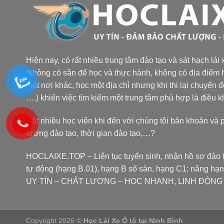
Hiện nay, có rất nhiều trung tâm đào tạo và sát hạch lái
(không có sân để học và thực hành, không có địa điểm h
một nơi khác, học một địa chỉ nhưng khi thi lại chuyển 
….) khiến việc tìm kiếm một trung tâm phù hợp là điều 
Rất nhiều học viên khi đến với chúng tôi băn khoăn và 
lượng đào tạo, thời gian đào tạo,…?
HOCLAIXE.TOP
– Liên tục tuyển sinh, nhận hồ sơ đào t
tự động (hạng B.01), hạng B số sàn, hạng C1; nâng hạ
UY TÍN – CHẤT LƯỢNG – HỌC NHANH, LINH ĐỘNG tại
Copyright 2026 ©
Học Lái Xe Ô tô tại Ninh Bình