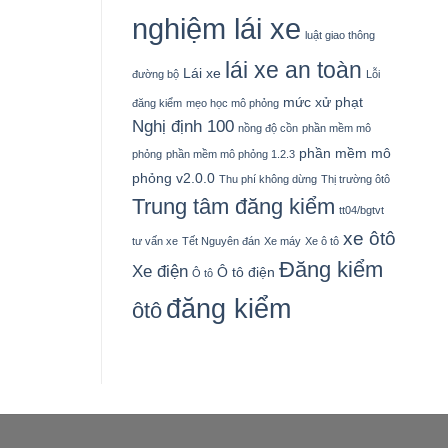
nghiệm lái xe
luật giao thông
lái xe an toàn
Lái xe
đường bộ
Lỗi
mức xử phạt
đăng kiểm
mẹo học mô phỏng
Nghị định 100
nồng độ cồn
phần mềm mô
phần mềm mô
phỏng
phần mềm mô phỏng 1.2.3
phỏng v2.0.0
Thu phí không dừng
Thị trường ôtô
Trung tâm đăng kiểm
tt04/bgtvt
xe ôtô
tư vấn xe
Tết Nguyên đán
Xe máy
Xe ô tô
Đăng kiểm
Xe điện
Ô tô điện
Ô tô
đăng kiểm
ôtô