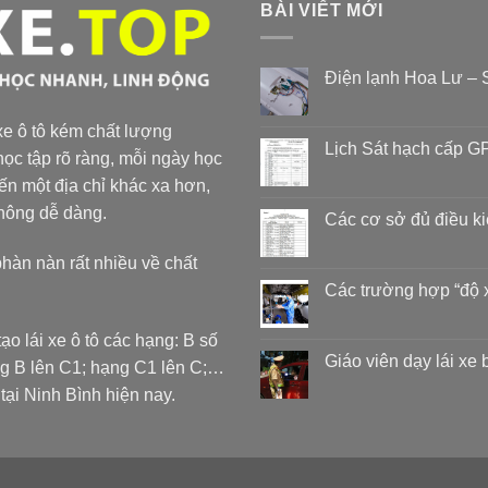
BÀI VIẾT MỚI
Điện lạnh Hoa Lư – S
 xe ô tô kém chất lượng
Lịch Sát hạch cấp GP
ọc tập rõ ràng, mỗi ngày học
đến một địa chỉ khác xa hơn,
không dễ dàng.
Các cơ sở đủ điều k
phàn nàn rất nhiều về chất
Các trường hợp “độ 
ạo lái xe ô tô các hạng: B số
Giáo viên dạy lái xe
ng B lên C1; hạng C1 lên C;…
 Ninh Bình hiện nay.