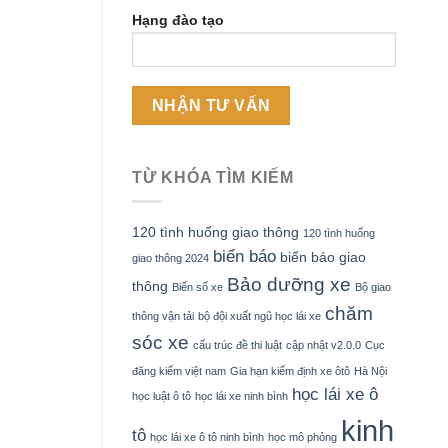
Hạng đào tạo
TỪ KHÓA TÌM KIẾM
120 tình huống giao thông
120 tình huống
biển báo
biển báo giao
giao thông 2024
Bảo dưỡng xe
thông
Biển số xe
Bộ giao
chăm
thông vận tải
bộ đội xuất ngũ học lái xe
sóc xe
cấu trúc đề thi luật
cập nhật v2.0.0
Cục
đăng kiểm việt nam
Gia hạn kiểm định xe ôtô
Hà Nội
học lái xe ô
học luật ô tô
học lái xe ninh bình
kinh
tô
học lái xe ô tô ninh bình
học mô phỏng