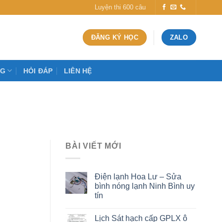
Luyện thi 600 câu
ĐĂNG KÝ HỌC
ZALO
OG
HỎI ĐÁP
LIÊN HỆ
BÀI VIẾT MỚI
Điện lạnh Hoa Lư – Sửa
bình nóng lạnh Ninh Bình uy
tín
Lịch Sát hạch cấp GPLX ô