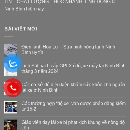
TÍN – CHẤT LƯỢNG – HỌC NHANH, LINH ĐỘNG tại
Ninh Bình hiện nay.
BÀI VIẾT MỚI
Điện lạnh Hoa Lư – Sửa bình nóng lạnh Ninh
Bình uy tín
Lịch Sát hạch cấp GPLX ô tô, xe máy tại Ninh Bình
tháng 3 năm 2024
Các cơ sở đủ điều kiện khám sức khỏe cho người
lái xe ở Ninh Bình
Các trường hợp “độ xe” vẫn được phép đăng kiểm
từ 15-2
Giáo viên dạy lái xe bị phạt kịch khung về nồng độ
cồn