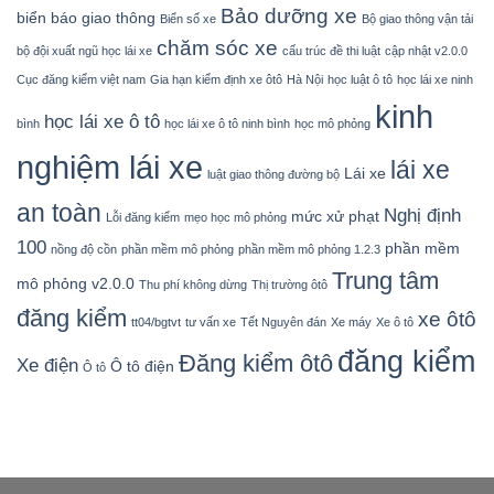
Bảo dưỡng xe
biển báo giao thông
Biển số xe
Bộ giao thông vận tải
chăm sóc xe
bộ đội xuất ngũ học lái xe
cấu trúc đề thi luật
cập nhật v2.0.0
Cục đăng kiểm việt nam
Gia hạn kiểm định xe ôtô
Hà Nội
học luật ô tô
học lái xe ninh
kinh
học lái xe ô tô
bình
học lái xe ô tô ninh bình
học mô phỏng
nghiệm lái xe
lái xe
Lái xe
luật giao thông đường bộ
an toàn
Nghị định
mức xử phạt
Lỗi đăng kiểm
mẹo học mô phỏng
100
phần mềm
nồng độ cồn
phần mềm mô phỏng
phần mềm mô phỏng 1.2.3
Trung tâm
mô phỏng v2.0.0
Thu phí không dừng
Thị trường ôtô
đăng kiểm
xe ôtô
tt04/bgtvt
tư vấn xe
Tết Nguyên đán
Xe máy
Xe ô tô
đăng kiểm
Đăng kiểm ôtô
Xe điện
Ô tô điện
Ô tô