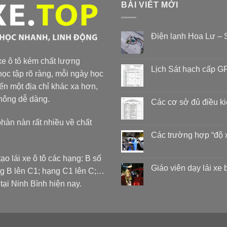
BÀI VIẾT MỚI
Điện lạnh Hoa Lư – S
 xe ô tô kém chất lượng
Lịch Sát hạch cấp GP
ọc tập rõ ràng, mỗi ngày học
đến một địa chỉ khác xa hơn,
không dễ dàng.
Các cơ sở đủ điều k
phàn nàn rất nhiều về chất
Các trường hợp “độ 
ạo lái xe ô tô các hạng: B số
Giáo viên dạy lái xe
ng B lên C1; hạng C1 lên C;…
 Ninh Bình hiện nay.