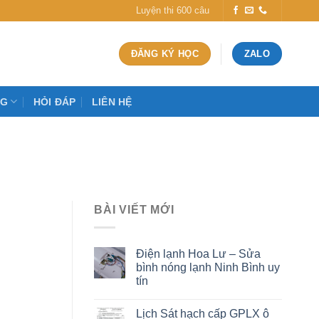
Luyện thi 600 câu
ĐĂNG KÝ HỌC
ZALO
OG
HỎI ĐÁP
LIÊN HỆ
BÀI VIẾT MỚI
Điện lạnh Hoa Lư – Sửa
bình nóng lạnh Ninh Bình uy
tín
Lịch Sát hạch cấp GPLX ô