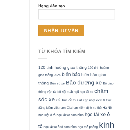
Hạng đào tạo
TỪ KHÓA TÌM KIẾM
120 tình huống giao thông
120 tình huống
biển báo
biển báo giao
giao thông 2024
Bảo dưỡng xe
thông
Biển số xe
Bộ giao
chăm
thông vận tải
bộ đội xuất ngũ học lái xe
sóc xe
cấu trúc đề thi luật
cập nhật v2.0.0
Cục
đăng kiểm việt nam
Gia hạn kiểm định xe ôtô
Hà Nội
học lái xe ô
học luật ô tô
học lái xe ninh bình
kinh
tô
học lái xe ô tô ninh bình
học mô phỏng