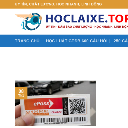
Skip
UY TÍN, CHẤT LƯỢNG, HỌC NHANH, LINH ĐỘNG
to
content
TRANG CHỦ
HỌC LUẬT GTĐB 600 CÂU HỎI
250 CÂ
08
Th1