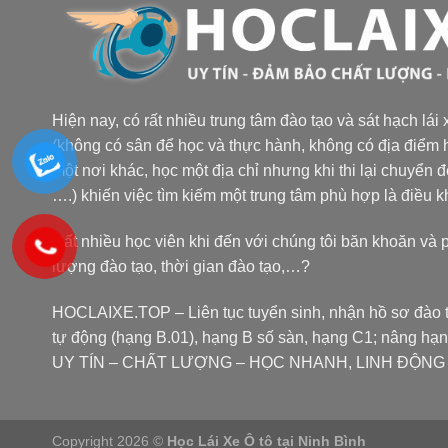
Hiện nay, có rất nhiều trung tâm đào tạo và sát hạch lái
(không có sân để học và thực hành, không có địa điểm h
một nơi khác, học một địa chỉ nhưng khi thi lại chuyển 
….) khiến việc tìm kiếm một trung tâm phù hợp là điều 
Rất nhiều học viên khi đến với chúng tôi băn khoăn và 
lượng đào tạo, thời gian đào tạo,…?
HOCLAIXE.TOP
– Liên tục tuyển sinh, nhận hồ sơ đào t
tự động (hạng B.01), hạng B số sàn, hạng C1; nâng hạ
UY TÍN – CHẤT LƯỢNG – HỌC NHANH, LINH ĐỘNG tại
Copyright 2026 ©
Học Lái Xe Ô tô tại Ninh Bình