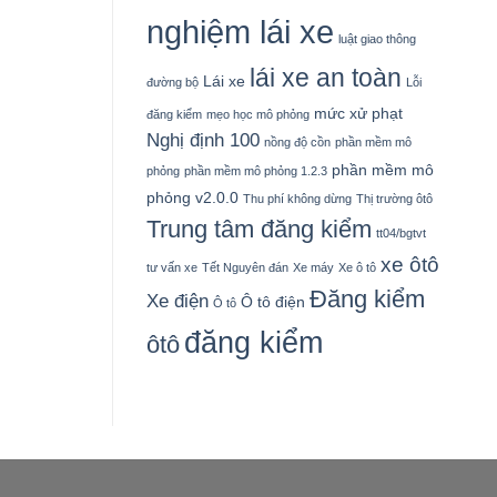
nghiệm lái xe
luật giao thông
lái xe an toàn
Lái xe
đường bộ
Lỗi
mức xử phạt
đăng kiểm
mẹo học mô phỏng
Nghị định 100
nồng độ cồn
phần mềm mô
phần mềm mô
phỏng
phần mềm mô phỏng 1.2.3
phỏng v2.0.0
Thu phí không dừng
Thị trường ôtô
Trung tâm đăng kiểm
tt04/bgtvt
xe ôtô
tư vấn xe
Tết Nguyên đán
Xe máy
Xe ô tô
Đăng kiểm
Xe điện
Ô tô điện
Ô tô
đăng kiểm
ôtô