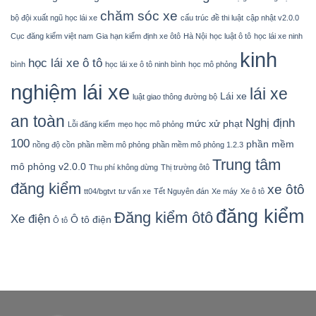
chăm sóc xe
bộ đội xuất ngũ học lái xe
cấu trúc đề thi luật
cập nhật v2.0.0
Cục đăng kiểm việt nam
Gia hạn kiểm định xe ôtô
Hà Nội
học luật ô tô
học lái xe ninh
kinh
học lái xe ô tô
bình
học lái xe ô tô ninh bình
học mô phỏng
nghiệm lái xe
lái xe
Lái xe
luật giao thông đường bộ
an toàn
Nghị định
mức xử phạt
Lỗi đăng kiểm
mẹo học mô phỏng
100
phần mềm
nồng độ cồn
phần mềm mô phỏng
phần mềm mô phỏng 1.2.3
Trung tâm
mô phỏng v2.0.0
Thu phí không dừng
Thị trường ôtô
đăng kiểm
xe ôtô
tt04/bgtvt
tư vấn xe
Tết Nguyên đán
Xe máy
Xe ô tô
đăng kiểm
Đăng kiểm ôtô
Xe điện
Ô tô điện
Ô tô