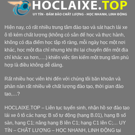
Hiện nay, có rất nhiều trung tâm đào tạo và sát hạch lái xe
ô tô kém chất lượng (không có sân để học và thực hành,
không có địa điểm học tập rõ ràng, mỗi ngày học một nơi
khác, học một địa chỉ nhưng khi thi lại chuyển đến một địa
chỉ khác xa hơn,….) khiến việc tìm kiếm một trung tâm phù
hợp là điều không dễ dàng.
Rất nhiều học viên khi đến với chúng tôi băn khoăn và
phàn nàn rất nhiều về chất lượng đào tạo, thời gian đào
tạo,…?
HOCLAIXE.TOP
– Liên tục tuyển sinh, nhận hồ sơ đào tạo
lái xe ô tô các hạng: B số tự động (hạng B.01), hạng B số
sàn, hạng C1; nâng hạng B lên C1; hạng C1 lên C;… UY
TÍN – CHẤT LƯỢNG – HỌC NHANH, LINH ĐỘNG tại