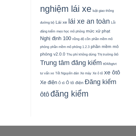
nghiệm lái xe
luật giao thông
lái xe an toàn
Lái xe
đường bộ
Lỗi
mức xử phạt
đăng kiểm
mẹo học mô phỏng
Nghị định 100
nồng độ cồn
phần mềm mô
phần mềm mô
phỏng
phần mềm mô phỏng 1.2.3
phỏng v2.0.0
Thu phí không dừng
Thị trường ôtô
Trung tâm đăng kiểm
tt04/bgtvt
xe ôtô
tư vấn xe
Tết Nguyên đán
Xe máy
Xe ô tô
Đăng kiểm
Xe điện
Ô tô điện
Ô tô
đăng kiểm
ôtô