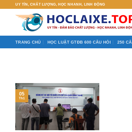
Skip
UY TÍN, CHẤT LƯỢNG, HỌC NHANH, LINH ĐỘNG
to
content
TRANG CHỦ
HỌC LUẬT GTĐB 600 CÂU HỎI
250 CÂ
05
Th1