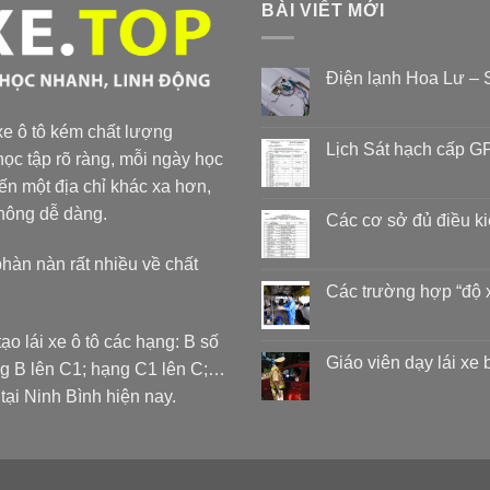
BÀI VIẾT MỚI
Điện lạnh Hoa Lư – S
 xe ô tô kém chất lượng
Lịch Sát hạch cấp GP
ọc tập rõ ràng, mỗi ngày học
đến một địa chỉ khác xa hơn,
không dễ dàng.
Các cơ sở đủ điều k
phàn nàn rất nhiều về chất
Các trường hợp “độ 
ạo lái xe ô tô các hạng: B số
Giáo viên dạy lái xe
ng B lên C1; hạng C1 lên C;…
 Ninh Bình hiện nay.