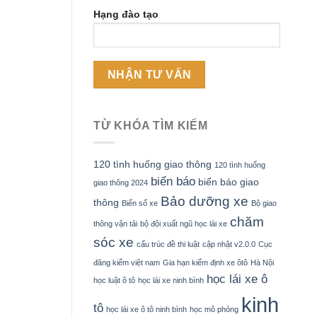
Hạng đào tạo
TỪ KHÓA TÌM KIẾM
120 tình huống giao thông
120 tình huống
biển báo
biển báo giao
giao thông 2024
Bảo dưỡng xe
thông
Biển số xe
Bộ giao
chăm
thông vận tải
bộ đội xuất ngũ học lái xe
sóc xe
cấu trúc đề thi luật
cập nhật v2.0.0
Cục
đăng kiểm việt nam
Gia hạn kiểm định xe ôtô
Hà Nội
học lái xe ô
học luật ô tô
học lái xe ninh bình
kinh
tô
học lái xe ô tô ninh bình
học mô phỏng