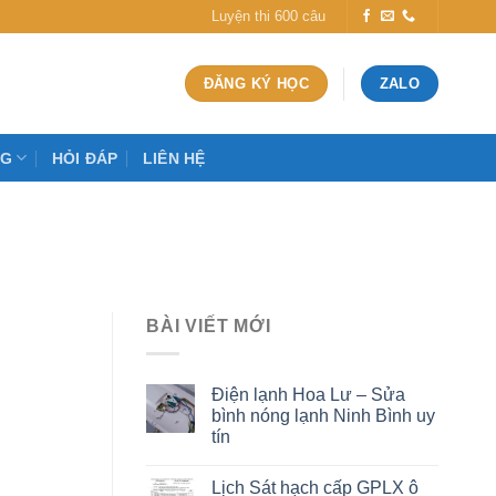
Luyện thi 600 câu
ĐĂNG KÝ HỌC
ZALO
OG
HỎI ĐÁP
LIÊN HỆ
BÀI VIẾT MỚI
Điện lạnh Hoa Lư – Sửa
bình nóng lạnh Ninh Bình uy
tín
Lịch Sát hạch cấp GPLX ô