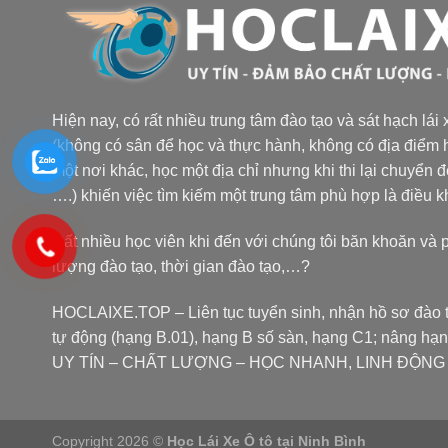
Hiện nay, có rất nhiều trung tâm đào tạo và sát hạch lái
(không có sân để học và thực hành, không có địa điểm h
một nơi khác, học một địa chỉ nhưng khi thi lại chuyển 
….) khiến việc tìm kiếm một trung tâm phù hợp là điều 
Rất nhiều học viên khi đến với chúng tôi băn khoăn và 
lượng đào tạo, thời gian đào tạo,…?
HOCLAIXE.TOP
– Liên tục tuyển sinh, nhận hồ sơ đào t
tự động (hạng B.01), hạng B số sàn, hạng C1; nâng hạ
UY TÍN – CHẤT LƯỢNG – HỌC NHANH, LINH ĐỘNG tại
Copyright 2026 ©
Học Lái Xe Ô tô tại Ninh Bình