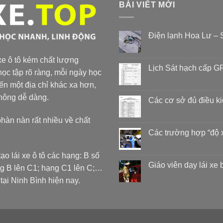
BÀI VIẾT MỚI
Điện lạnh Hoa Lư – S
 xe ô tô kém chất lượng
Lịch Sát hạch cấp GP
ọc tập rõ ràng, mỗi ngày học
đến một địa chỉ khác xa hơn,
không dễ dàng.
Các cơ sở đủ điều k
phàn nàn rất nhiều về chất
Các trường hợp “độ 
ạo lái xe ô tô các hạng: B số
Giáo viên dạy lái xe
ng B lên C1; hạng C1 lên C;…
 Ninh Bình hiện nay.