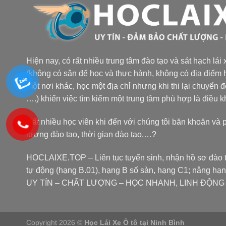
Hiện nay, có rất nhiều trung tâm đào tạo và sát hạch lái
(không có sân để học và thực hành, không có địa điểm h
một nơi khác, học một địa chỉ nhưng khi thi lại chuyển 
….) khiến việc tìm kiếm một trung tâm phù hợp là điều 
Rất nhiều học viên khi đến với chúng tôi băn khoăn và 
lượng đào tạo, thời gian đào tạo,…?
HOCLAIXE.TOP
– Liên tục tuyển sinh, nhận hồ sơ đào t
tự động (hạng B.01), hạng B số sàn, hạng C1; nâng hạ
UY TÍN – CHẤT LƯỢNG – HỌC NHANH, LINH ĐỘNG tại
Copyright 2026 ©
Học Lái Xe Ô tô tại Ninh Bình