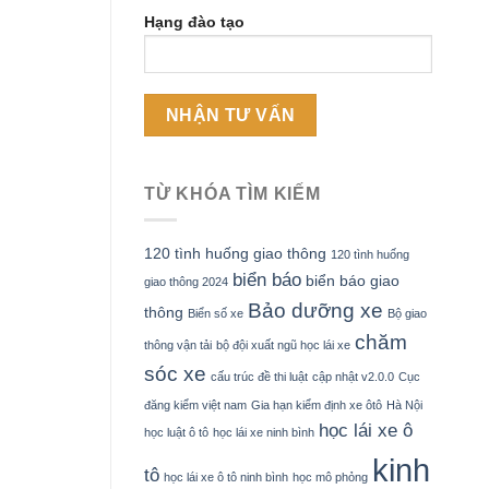
Hạng đào tạo
TỪ KHÓA TÌM KIẾM
120 tình huống giao thông
120 tình huống
biển báo
biển báo giao
giao thông 2024
Bảo dưỡng xe
thông
Biển số xe
Bộ giao
chăm
thông vận tải
bộ đội xuất ngũ học lái xe
sóc xe
cấu trúc đề thi luật
cập nhật v2.0.0
Cục
đăng kiểm việt nam
Gia hạn kiểm định xe ôtô
Hà Nội
học lái xe ô
học luật ô tô
học lái xe ninh bình
kinh
tô
học lái xe ô tô ninh bình
học mô phỏng