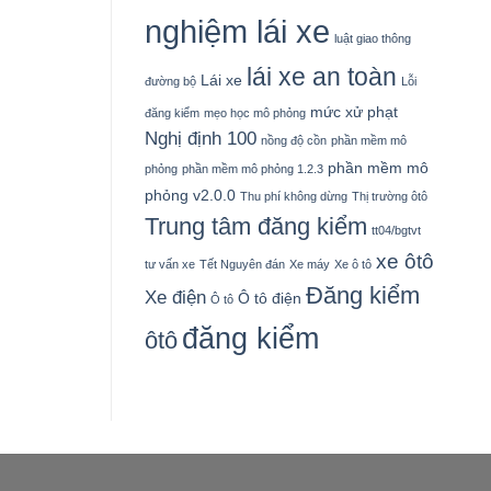
nghiệm lái xe
luật giao thông
lái xe an toàn
Lái xe
đường bộ
Lỗi
mức xử phạt
đăng kiểm
mẹo học mô phỏng
Nghị định 100
nồng độ cồn
phần mềm mô
phần mềm mô
phỏng
phần mềm mô phỏng 1.2.3
phỏng v2.0.0
Thu phí không dừng
Thị trường ôtô
Trung tâm đăng kiểm
tt04/bgtvt
xe ôtô
tư vấn xe
Tết Nguyên đán
Xe máy
Xe ô tô
Đăng kiểm
Xe điện
Ô tô điện
Ô tô
đăng kiểm
ôtô