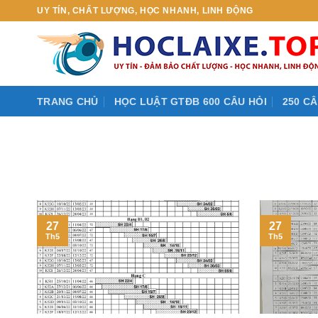
Skip
UY TÍN, CHẤT LƯỢNG, HỌC NHANH, LINH ĐỘNG
to
content
TRANG CHỦ
HỌC LUẬT GTĐB 600 CÂU HỎI
250 CÂ
27
27
Th5
Th5