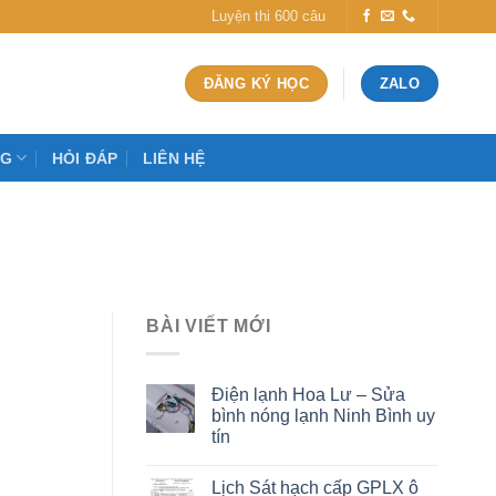
Luyện thi 600 câu
ĐĂNG KÝ HỌC
ZALO
OG
HỎI ĐÁP
LIÊN HỆ
BÀI VIẾT MỚI
Điện lạnh Hoa Lư – Sửa
bình nóng lạnh Ninh Bình uy
tín
Lịch Sát hạch cấp GPLX ô