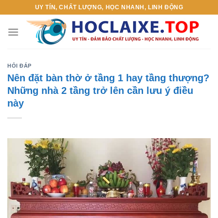
Skip
UY TÍN, CHẤT LƯỢNG, HỌC NHANH, LINH ĐỘNG
to
content
HỎI ĐÁP
Nên đặt bàn thờ ở tầng 1 hay tầng thượng?
Những nhà 2 tầng trở lên cần lưu ý điều
này