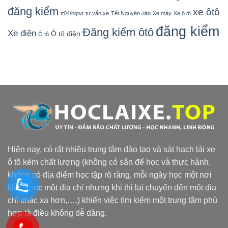
đăng kiểm
xe ôtô
tt04/bgtvt
tư vấn xe
Tết Nguyên đán
Xe máy
Xe ô tô
đăng kiểm
Đăng kiểm ôtô
Xe điện
Ô tô điện
Ô tô
Hiện nay, có rất nhiều trung tâm đào tạo và sát hạch lái xe
ô tô kém chất lượng (không có sân để học và thực hành,
không có địa điểm học tập rõ ràng, mỗi ngày học một nơi
khác, học một địa chỉ nhưng khi thi lại chuyển đến một địa
chỉ khác xa hơn,….) khiến việc tìm kiếm một trung tâm phù
hợp là điều không dễ dàng.