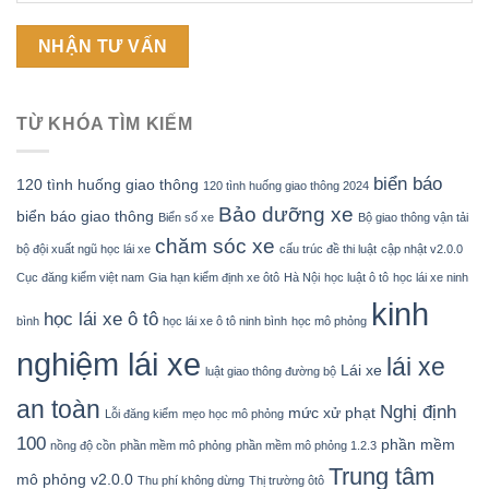
TỪ KHÓA TÌM KIẾM
biển báo
120 tình huống giao thông
120 tình huống giao thông 2024
Bảo dưỡng xe
biển báo giao thông
Biển số xe
Bộ giao thông vận tải
chăm sóc xe
bộ đội xuất ngũ học lái xe
cấu trúc đề thi luật
cập nhật v2.0.0
Cục đăng kiểm việt nam
Gia hạn kiểm định xe ôtô
Hà Nội
học luật ô tô
học lái xe ninh
kinh
học lái xe ô tô
bình
học lái xe ô tô ninh bình
học mô phỏng
nghiệm lái xe
lái xe
Lái xe
luật giao thông đường bộ
an toàn
Nghị định
mức xử phạt
Lỗi đăng kiểm
mẹo học mô phỏng
100
phần mềm
nồng độ cồn
phần mềm mô phỏng
phần mềm mô phỏng 1.2.3
Trung tâm
mô phỏng v2.0.0
Thu phí không dừng
Thị trường ôtô