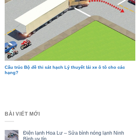
Cấu trúc Bộ đề thi sát hạch Lý thuyết lái xe ô tô cho các
hạng?
BÀI VIẾT MỚI
Điện lạnh Hoa Lư – Sửa bình nóng lạnh Ninh
Bình uy tín