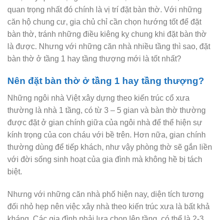
quan trọng nhất đó chính là vị trí đặt bàn thờ. Với những
căn hộ chung cư, gia chủ chỉ cần chọn hướng tốt để đặt
bàn thờ, tránh những điều kiêng kỵ chung khi đặt bàn thờ
là được. Nhưng với những căn nhà nhiều tầng thì sao, đặt
bàn thờ ở tầng 1 hay tầng thượng mới là tốt nhất?
Nên đặt bàn thờ ở tầng 1 hay tầng thượng?
Những ngôi nhà Việt xây dựng theo kiến trúc cổ xưa
thường là nhà 1 tầng, có từ 3 – 5 gian và bàn thờ thường
được đặt ở gian chính giữa của ngôi nhà để thể hiện sự
kính trọng của con cháu với bề trên. Hơn nữa, gian chính
thường dùng để tiếp khách, như vậy phòng thờ sẽ gắn liền
với đời sống sinh hoạt của gia đình mà không hề bị tách
biệt.
Nhưng với những căn nhà phố hiện nay, diện tích tương
đối nhỏ hẹp nên việc xây nhà theo kiến trúc xưa là bất khả
kháng. Các gia đình phải lựa chọn lên tầng, có thể là 2-3